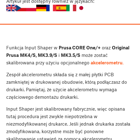
Artykuł
jest dostępny również w językach:
Funkcja Input Shaper w
Prusa CORE One/+
oraz
Original
Prusa
MK4/S, MK3.9/S
i
MK3.5/S
może zostać
skalibrowana przy użyciu opcjonalnego
akcelerometru
.
Zespół akcelerometru składa się z małej płytki PCB
zamkniętej w drukowanej obudowie, którą podłączasz do
drukarki. Pamiętaj, że użycie akcelerometru wymaga
częściowego demontażu drukarki.
Input Shaper jest skalibrowany fabrycznie, więc opisana
tutaj procedura jest zwykle niepotrzebna w
niezmodyfikowanej drukarce. Jeśli jednak drukarka została
zmodyfikowana, korzystne może być ponowne
skalibrowanie ustawień za pomocą akcelerometru.