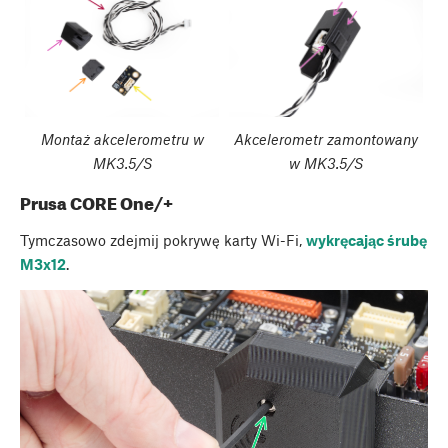
Montaż akcelerometru w
Akcelerometr zamontowany
MK3.5/S
w MK3.5/S
Prusa CORE One/+
Tymczasowo zdejmij pokrywę karty Wi-Fi,
wykręcając śrubę
M3x12
.