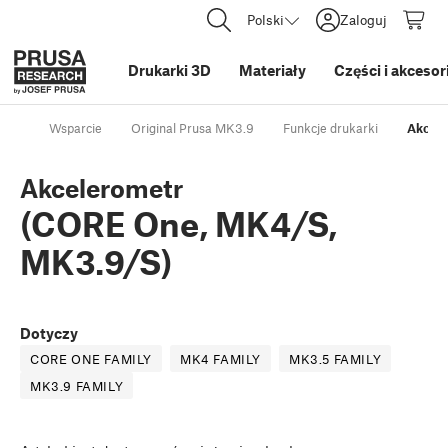
Polski
Zaloguj
Drukarki 3D
Materiały
Części i akcesor
Wsparcie
Original Prusa MK3.9
Funkcje drukarki
Akcele
Akcelerometr
(CORE One, MK4/S,
MK3.9/S)
Dotyczy
CORE ONE FAMILY
MK4 FAMILY
MK3.5 FAMILY
MK3.9 FAMILY