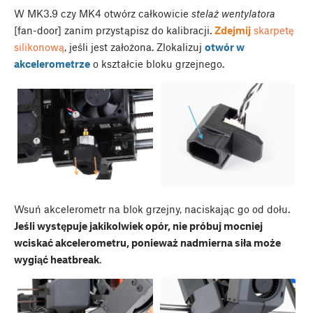
W MK3.9 czy MK4 otwórz całkowicie
stelaż wentylatora
[fan-door] zanim przystąpisz do kalibracji.
Zdejmij
skarpetę
silikonową
, jeśli jest założona. Zlokalizuj
otwór w
akcelerometrze
o kształcie bloku grzejnego.
Wsuń akcelerometr na blok grzejny, naciskając go od dołu.
Jeśli występuje jakikolwiek opór, nie próbuj mocniej
wciskać akcelerometru, ponieważ nadmierna siła może
wygiąć heatbreak
.