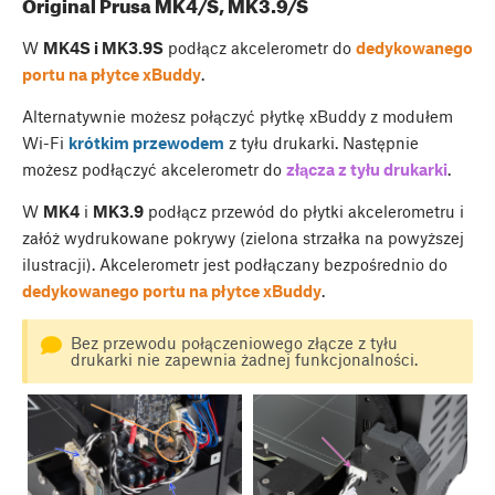
Original Prusa MK4/S, MK3.9/S
W
MK4S i MK3.9S
podłącz akcelerometr do
dedykowanego
portu na płytce xBuddy
.
Alternatywnie możesz połączyć płytkę xBuddy z modułem
Wi-Fi
krótkim przewodem
z tyłu drukarki. Następnie
możesz podłączyć akcelerometr do
złącza z tyłu drukarki
.
W
MK4
i
MK3.9
podłącz przewód do płytki akcelerometru i
załóż wydrukowane pokrywy (zielona strzałka na powyższej
ilustracji). Akcelerometr jest podłączany bezpośrednio do
dedykowanego portu na płytce xBuddy
.
Bez przewodu połączeniowego złącze z tyłu
drukarki nie zapewnia żadnej funkcjonalności.