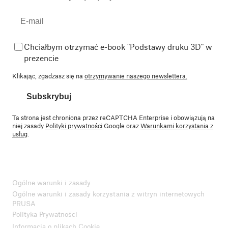
Chciałbym otrzymać e-book "Podstawy druku 3D" w
prezencie
Klikając, zgadzasz się na
otrzymywanie naszego newslettera.
Subskrybuj
Ta strona jest chroniona przez reCAPTCHA Enterprise i obowiązują na
niej zasady
Polityki prywatności
Google oraz
Warunkami korzystania z
usług
.
Ogólne warunki i zasady
Ogólne warunki i zasady korzystania z witryn internetowych
PRUSA
Polityka Prywatności
Informacja o plikach Cookie