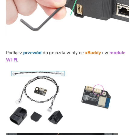
Podłącz
przewód
do gniazda w płytce
xBuddy
i w
module
Wi-Fi
.