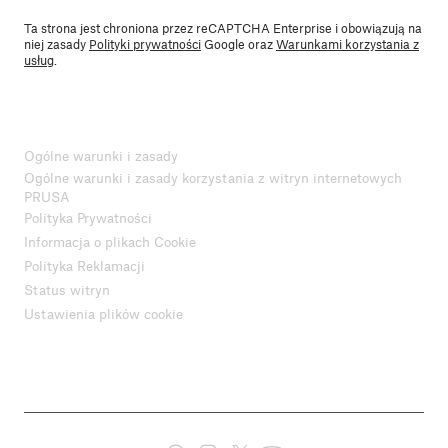
Ta strona jest chroniona przez reCAPTCHA Enterprise i obowiązują na
niej zasady
Polityki prywatności
Google oraz
Warunkami korzystania z
usług
.
Ogólne warunki i zasady
Ogólne warunki i zasady korzystania z witryn internetowych
PRUSA
Polityka Prywatności
Informacja o plikach Cookie
Polityka Reklamacji
Status witryn
Ustawienia plików cookie