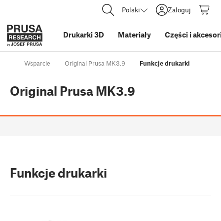
Polski
Zaloguj
Drukarki 3D
Materiały
Części i akcesor
Wsparcie
Original Prusa MK3.9
Funkcje drukarki
Original Prusa MK3.9
Funkcje drukarki