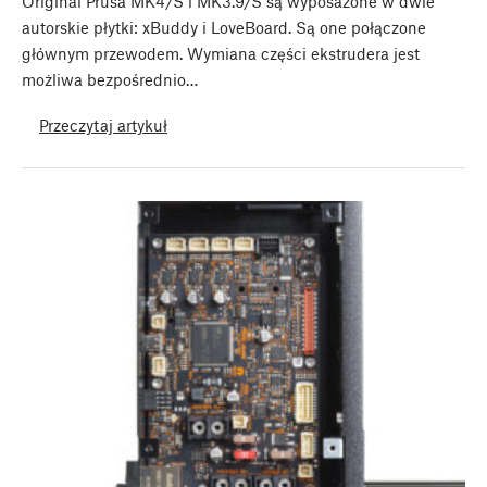
Original Prusa MK4/S i MK3.9/S są wyposażone w dwie
autorskie płytki: xBuddy i LoveBoard. Są one połączone
głównym przewodem. Wymiana części ekstrudera jest
możliwa bezpośrednio…
Przeczytaj artykuł