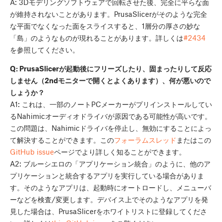
A: 3Dモデリングソフトウェアで回転させた後、完全に平らな面
が維持されないことがあります。PrusaSlicerがそのような完全
な平面でなくなった面をスライスすると、1層分の厚さの妙な
「島」のようなものが現れることがあります。詳しくは
#2434
を参照してください。
Q: PrusaSlicerが起動後にフリーズしたり、固まったりして反応
しません（2ndモニターで開くとよくあります）、何が悪いので
しょうか？
A1: これは、一部のノートPCメーカーがプリインストールしてい
るNahimicオーディオドライバが原因である可能性が高いです。
この問題は、Nahimicドライバを停止し、無効にすることによっ
て解決することができます。この
フォーラムスレッド
またはこの
GitHub issue
ページでより詳しく知ることができます。
A2: ブルーシエロの「アプリケーション統合」のように、他のア
プリケーションと統合するアプリを実行している場合がありま
す。そのようなアプリは、起動時にオートロードし、メニューバ
ーなどを検査/変更します。デバイス上でそのようなアプリを発
見した場合は、PrusaSlicerをホワイトリストに登録してくださ