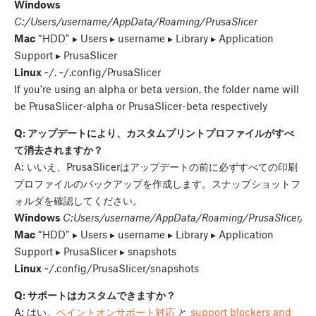
Windows
C:/Users/username/AppData/Roaming/PrusaSlicer
Mac
“HDD” ▸ ⁨Users⁩ ▸ ⁨username⁩ ▸ ⁨Library⁩ ▸ ⁨Application
Support⁩ ▸ ⁨PrusaSlicer
Linux
~/. ~/.config/PrusaSlicer
If you're using an alpha or beta version, the folder name will
be PrusaSlicer-alpha or PrusaSlicer-beta respectively
Q: アップデートにより、カスタムプリントプロファイルがすべ
て消去されますか？
A: いいえ、PrusaSlicerはアップデートの前に必ずすべての印刷
プロファイルのバックアップを作成します。スナップショットフ
ォルダを確認してください。
Windows
C:Users/username/AppData/Roaming/PrusaSlicer/sn
Mac
“HDD” ▸ ⁨Users⁩ ▸ ⁨username⁩ ▸ ⁨Library⁩ ▸ ⁨Application
Support⁩ ▸ ⁨PrusaSlicer⁩ ▸ snapshots
Linux
~/.config/PrusaSlicer/snapshots
Q: サポートはカスタムできますか？
A: はい。
ペイントオンサポート対応
と
support blockers and