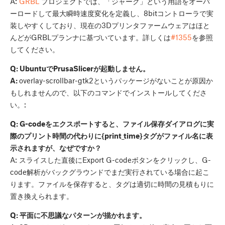
A:
GRBL
プロジェクトでは、「ジャーク」という用語をオーバ
ーロードして最大瞬時速度変化を定義し、8bitコントローラで実
装しやすくしており、現在の3Dプリンタファームウェアはほと
んどがGRBLプランナに基づいています。詳しくは
#1355
を参照
してください。
Q: UbuntuでPrusaSlicerが起動しません。
A:
overlay-scrollbar-gtk2というパッケージがないことが原因か
もしれませんので、以下のコマンドでインストールしてくださ
い。:
Q: G-codeをエクスポートすると、ファイル保存ダイアログに実
際のプリント時間の代わりに{print_time}タグがファイル名に表
示されますが、なぜですか？
A: スライスした直後にExport G-codeボタンをクリックし、G-
code解析がバックグラウンドでまだ実行されている場合に起こ
ります。ファイルを保存すると、タグは適切に時間の見積もりに
置き換えられます。
Q: 平面に不思議なパターンが描かれます。