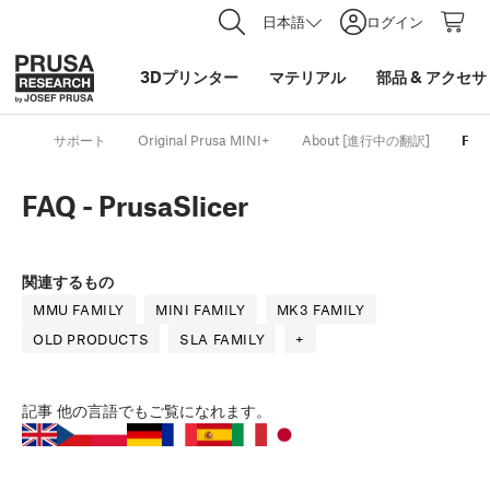
日本語
ログイン
3Dプリンター
マテリアル
部品
&
アクセサ
サポート
Original Prusa MINI+
About [進行中の翻訳]
FAQ 
FAQ - PrusaSlicer
関連するもの
MMU FAMILY
MINI FAMILY
MK3 FAMILY
OLD PRODUCTS
SLA FAMILY
+
記事
他の言語でもご覧になれます。