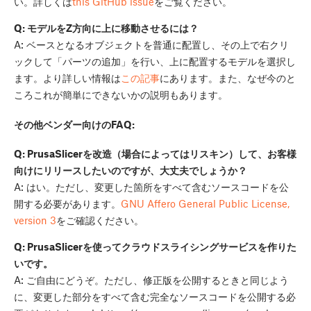
い。詳しくは
this GitHub issue
をご覧ください。
Q: モデルをZ方向に上に移動させるには？
A: ベースとなるオブジェクトを普通に配置し、その上で右クリ
ックして「パーツの追加」を行い、上に配置するモデルを選択し
ます。より詳しい情報は
この記事
にあります。また、なぜ今のと
ころこれが簡単にできないかの説明もあります。
その他ベンダー向けのFAQ:
Q: PrusaSlicerを改造（場合によってはリスキン）して、お客様
向けにリリースしたいのですが、大丈夫でしょうか？
A: はい。ただし、変更した箇所をすべて含むソースコードを公
開する必要があります。
GNU Affero General Public License,
version 3
をご確認ください。
Q: PrusaSlicerを使ってクラウドスライシングサービスを作りた
いです。
A: ご自由にどうぞ。ただし、修正版を公開するときと同じよう
に、変更した部分をすべて含む完全なソースコードを公開する必