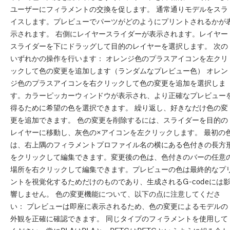
ユーザーにフィラメントの交換を促します。 通常通りモデルをスラ
イスします。プレビューでパーツがどのようにプリントされるかが
示されます。 右側にレイヤースライダーが表示されます。レイヤー
スライダーを下にドラッグして目的のレイヤーを選択します。 次の
いずれかの操作を行います： オレンジ色のプラスアイコンを左クリ
ックして色の変更を追加します（ランダムなプレビュー色） オレン
ジ色のプラスアイコンを右クリックして色の変更を追加を選択しま
す。カラーピッカーウィンドウが表示され、より正確なプレビュー
得るために希望の色を選択できます。 繰り返し、好きなだけ色の変
更を追加できます。 色の変更を削除するには、スライダーを目的の
レイヤーに移動し、灰色の×アイコンを左クリックします。 最初の
は、右上隅のフィラメントプロファイル名の横にある色付きの長方
をクリックして編集できます。変更後の色は、色付きのバーの任意
場所を右クリックして編集できます。プレビューの色は最終的なプ
ントを視覚化するためだけのものであり、生成されるG-codeには
響しません。 色の変更機能について、以下の点に注意してくださ
い： プレビューは即座に表示されるため、色の変更によるモデルの
外観を正確に確認できます。 同じタイプのフィラメントを使用して