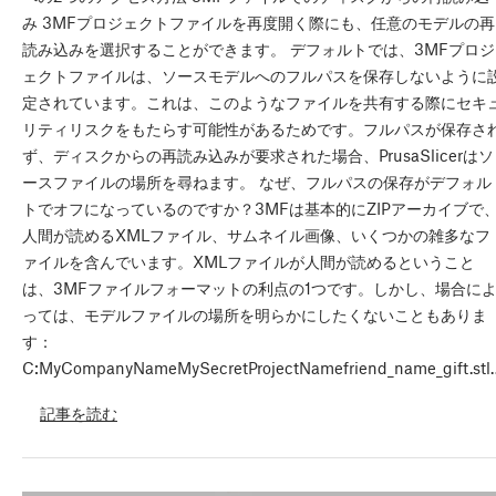
み 3MFプロジェクトファイルを再度開く際にも、任意のモデルの再
読み込みを選択することができます。 デフォルトでは、3MFプロジ
ェクトファイルは、ソースモデルへのフルパスを保存しないように
定されています。これは、このようなファイルを共有する際にセキ
リティリスクをもたらす可能性があるためです。フルパスが保存さ
ず、ディスクからの再読み込みが要求された場合、PrusaSlicerはソ
ースファイルの場所を尋ねます。 なぜ、フルパスの保存がデフォル
トでオフになっているのですか？3MFは基本的にZIPアーカイブで
人間が読めるXMLファイル、サムネイル画像、いくつかの雑多なフ
ァイルを含んでいます。XMLファイルが人間が読めるということ
は、3MFファイルフォーマットの利点の1つです。しかし、場合に
っては、モデルファイルの場所を明らかにしたくないこともありま
す：
C:MyCompanyNameMySecretProjectNamefriend_name_gift.stl
記事を読む