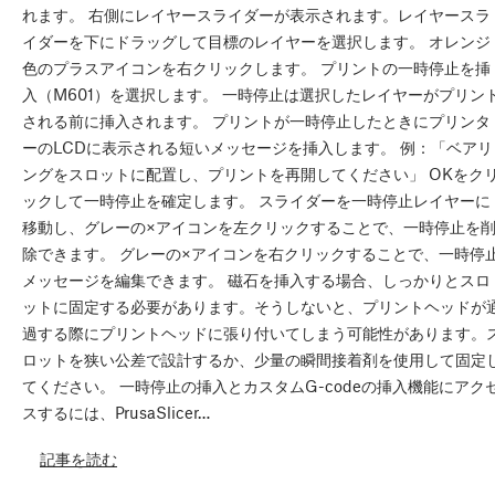
れます。 右側にレイヤースライダーが表示されます。レイヤースラ
イダーを下にドラッグして目標のレイヤーを選択します。 オレンジ
色のプラスアイコンを右クリックします。 プリントの一時停止を挿
入（M601）を選択します。 一時停止は選択したレイヤーがプリン
される前に挿入されます。 プリントが一時停止したときにプリンタ
ーのLCDに表示される短いメッセージを挿入します。 例：「ベアリ
ングをスロットに配置し、プリントを再開してください」 OKをク
ックして一時停止を確定します。 スライダーを一時停止レイヤーに
移動し、グレーの×アイコンを左クリックすることで、一時停止を
除できます。 グレーの×アイコンを右クリックすることで、一時停
メッセージを編集できます。 磁石を挿入する場合、しっかりとスロ
ットに固定する必要があります。そうしないと、プリントヘッドが
過する際にプリントヘッドに張り付いてしまう可能性があります。
ロットを狭い公差で設計するか、少量の瞬間接着剤を使用して固定
てください。 一時停止の挿入とカスタムG-codeの挿入機能にアク
スするには、PrusaSlicer…
記事を読む