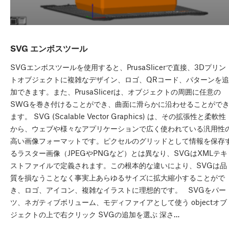
SVG エンボスツール
SVGエンボスツールを使用すると、PrusaSlicerで直接、3Dプリン
トオブジェクトに複雑なデザイン、ロゴ、QRコード、パターンを追
加できます。また、PrusaSlicerは、オブジェクトの周囲に任意の
SWGを巻き付けることができ、曲面に滑らかに沿わせることがで
ます。 SVG (Scalable Vector Graphics) は、その拡張性と柔軟性
から、ウェブや様々なアプリケーションで広く使われている汎用性
高い画像フォーマットです。ピクセルのグリッドとして情報を保存
るラスター画像（JPEGやPNGなど）とは異なり、SVGはXMLテキ
ストファイルで定義されます。この根本的な違いにより、SVGは品
質を損なうことなく事実上あらゆるサイズに拡大縮小することがで
き、ロゴ、アイコン、複雑なイラストに理想的です。 SVGをパー
ツ、ネガティブボリューム、モディファイアとして使う objectオブ
ジェクトの上で右クリック SVGの追加を選ぶ 深さ…