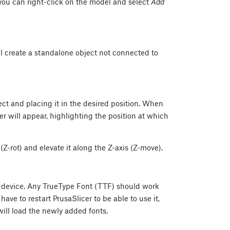
 you can right-click on the model and select
Add
ill create a standalone object not connected to
ct and placing it in the desired position. When
r will appear, highlighting the position at which
(Z-rot) and elevate it along the Z-axis (Z-move).
our device. Any TrueType Font (TTF) should work
 have to restart PrusaSlicer to be able to use it,
will load the newly added fonts.