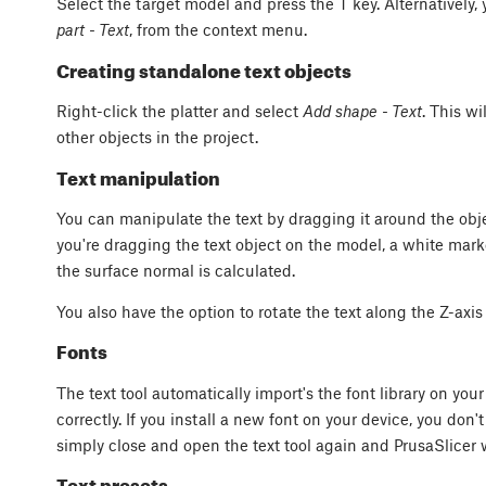
Select the target model and press the
T
key. Alternatively,
part - Text
, from the context menu.
Creating standalone text objects
Right-click the platter and select
Add shape - Text
. This w
other objects in the project.
Text manipulation
You can manipulate the text by dragging it around the obje
you're dragging the text object on the model, a white marke
the surface normal is calculated.
You also have the option to rotate the text along the Z-axis 
Fonts
The text tool automatically import's the font library on y
correctly. If you install a new font on your device, you don't
simply close and open the text tool again and PrusaSlicer 
Text presets