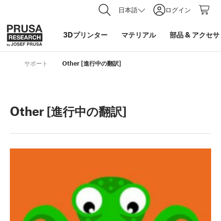
日本語
ログイン
3Dプリンター
マテリアル
部品
&
アクセサ
サポート
Other [進行中の翻訳]
Other [進行中の翻訳]