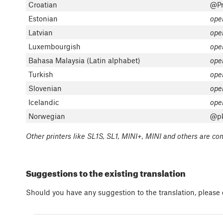
Croatian
@Pr
Estonian
ope
Latvian
ope
Luxembourgish
ope
Bahasa Malaysia (Latin alphabet)
ope
Turkish
ope
Slovenian
ope
Icelandic
ope
Norwegian
@pk
Other printers like SL1S, SL1, MINI+, MINI and others are c
Suggestions to the existing translation
Should you have any suggestion to the translation, please c