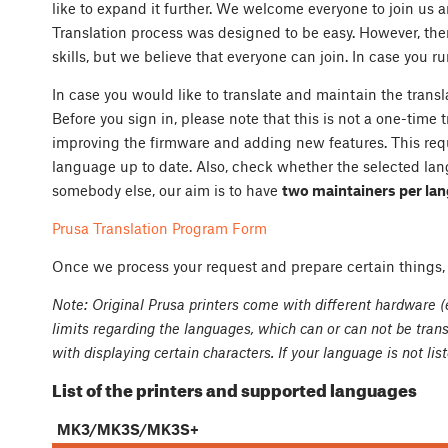
like to expand it further. We welcome everyone to join us an
Translation process was designed to be easy. However, the
skills, but we believe that everyone can join. In case you ru
In case you would like to translate and maintain the transla
Before you sign in, please note that this is not a one-time 
improving the firmware and adding new features. This requ
language up to date. Also, check whether the selected lan
somebody else, our aim is to have
two maintainers per la
Prusa Translation Program Form
Once we process your request and prepare certain things, w
Note: Original Prusa printers come with different hardware 
limits regarding the languages, which can or can not be tran
with displaying certain characters. If your language is not lis
List of the printers and supported languages
MK3/MK3S/MK3S+