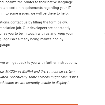
d localize the printer to their native language.
re are certain requirements regarding your IT
n into some issues, we will be there to help.
tions, contact us by filling the form below.
translation job. Our developers are constantly
ires you to be in touch with us and keep your
guage isn't already being maintained by
nguage
.
e will get back to you with further instructions.
(e.g. MK3S+ vs MINI+) and there might be certain
slated. Specifically, some screens might have issues
ted below, we are currently unable to display it.