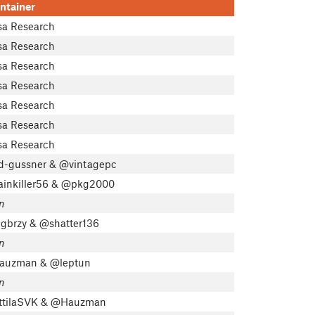
ntainer
sa Research
sa Research
sa Research
sa Research
sa Research
sa Research
sa Research
-gussner & @vintagepc
inkiller56 & @pkg2000
n
gbrzy & @shatter136
n
uzman & @leptun
n
tilaSVK & @Hauzman