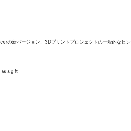
Slicerの新バージョン、3Dプリントプロジェクトの一般的な
 as a gift
プライバシーポリシー
と
利用規約
が適用されます。