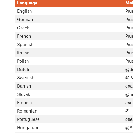
Language
Mai
English
Pru
German
Pru
Czech
Pru
French
Pru
Spanish
Pru
Italian
Pru
Polish
Pru
Dutch
@3d
Swedish
@Pa
Danish
ope
Slovak
@in
Finnish
ope
Romanian
@Ha
Portuguese
ope
Hungarian
@At