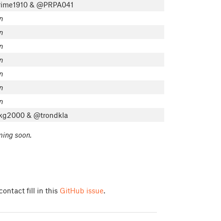
ime1910 & @PRPA041
n
n
n
n
n
n
n
g2000 & @trondkla
oming soon.
ontact fill in this
GitHub issue
.