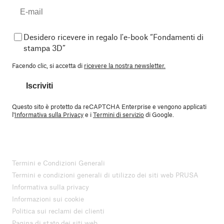
Desidero ricevere in regalo l'e-book “Fondamenti di
stampa 3D”
Facendo clic, si accetta di
ricevere la nostra newsletter.
Iscriviti
Questo sito è protetto da reCAPTCHA Enterprise e vengono applicati
l'
Informativa sulla Privacy
e i
Termini di servizio
di Google.
Termini e Condizioni Generali
Termini e condizioni generali di utilizzo dei siti web PRUSA
Informativa sulla privacy
Informazioni sui cookie
Politica sui reclami dei clienti
Pagina di stato dei siti web