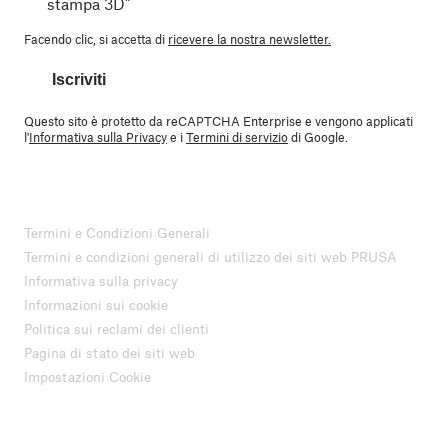
stampa 3D”
Facendo clic, si accetta di
ricevere la nostra newsletter.
Iscriviti
Questo sito è protetto da reCAPTCHA Enterprise e vengono applicati
l'
Informativa sulla Privacy
e i
Termini di servizio
di Google.
Termini e Condizioni Generali
Termini e condizioni generali di utilizzo dei siti web PRUSA
Informativa sulla privacy
Informazioni sui cookie
Politica sui reclami dei clienti
Pagina di stato dei siti web
Impostazioni Cookie