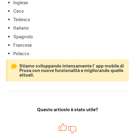
Inglese
Ceco
Tedesco
Italiano
Spagnolo
Francese
Polacco
Stiamo sviluppando intensamente l' app mobile di
Prusa con nuove funzionalità e migliorando quelle
attuali.
Questo articolo è stato utile?