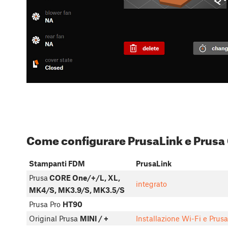
Come configurare PrusaLink e Prusa
Stampanti FDM
PrusaLink
Prusa
CORE One/+/L, XL,
integrato
MK4/S, MK3.9/S, MK3.5/S
Prusa Pro
HT90
Original Prusa
MINI / +
Installazione Wi-Fi e Prus