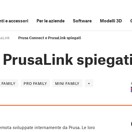
i e accessori
Per le aziende
Software
Modelli 3D
saLink
Prusa Connect e PrusaLink spiegati
 PrusaLink spiegat
 FAMILY
PRO FAMILY
MINI FAMILY
+
emota sviluppate internamente da Prusa. Le loro