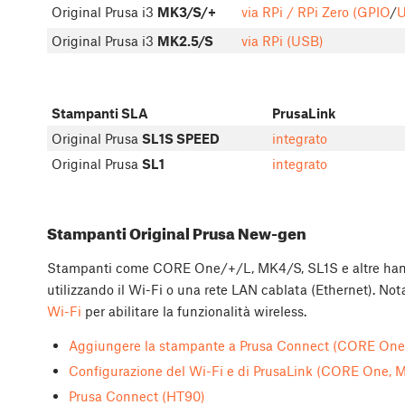
Original Prusa i3
MK3/S/+
via RPi / RPi Zero (GPIO
/
U
Original Prusa i3
MK2.5/S
via RPi (USB)
Stampanti SLA
PrusaLink
Original Prusa
SL1S SPEED
integrato
Original Prusa
SL1
integrato
Stampanti Original Prusa New-gen
Stampanti come CORE One/+/L, MK4/S, SL1S e altre hanno
utilizzando il Wi-Fi o una rete LAN cablata (Ethernet). Not
Wi-Fi
per abilitare la funzionalità wireless.
Aggiungere la stampante a Prusa Connect (CORE One,
Configurazione del Wi-Fi e di PrusaLink (CORE One, 
Prusa Connect (HT90)