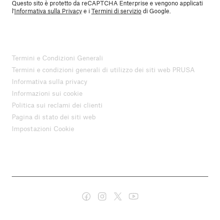
Questo sito è protetto da reCAPTCHA Enterprise e vengono applicati
l'
Informativa sulla Privacy
e i
Termini di servizio
di Google.
Termini e Condizioni Generali
Termini e condizioni generali di utilizzo dei siti web PRUSA
Informativa sulla privacy
Informazioni sui cookie
Politica sui reclami dei clienti
Pagina di stato dei siti web
Impostazioni Cookie