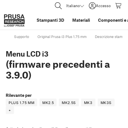
Italiano
Accesso
Stampanti 3D
Materiali
Componenti e 
Supporto
Original Prusa i3 Plus 1.75 mm
Descrizione stampa
Menu LCD i3
(firmware precedenti a
3.9.0)
Rilevante per
PLUS 1.75 MM
MK2.5
MK2.5S
MK3
MK3S
+