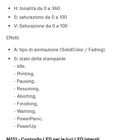
H: tonalità da 0 a 360
S: saturazione da 0 a 100
V: Saturazione da 0 a 100
Effetti
A: tipo di animazione (SolidColor / Fading)
S: stato della stampante
- Idle,
- Printing,
- Pausing,
- Resuming,
- Aborting,
- Finishing,
- Warning,
- PowerPanic,
- PowerUp
M151 - Controllo LED per le luci LED laterali