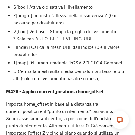
S[bool] Attiva o disattiva il livellamento
Z[height] Imposta l'altezza della dissolvenza Z (0 o
nessuno per disabilitare)
V[bool] Verbose - Stampa la griglia di livellamento
* Solo con AUTO_BED_LEVELING_UBL:
L[index] Carica la mesh UBL dall'indice (0 è il valore
predefinito)
T[map] 0:Human-readable 1:CSV 2:"LCD" 4:Compact
C Centra la mesh sulla media dei valori più bassi e più
alti (solo con livellamento basato su mesh)
M428 - Applica current_position a home_offset
Imposta home_offset in base alla distanza tra
current_position e il "punto di riferimento" più vicino.
Se un asse supera il centro, la posizione dell'endstop è il
punto di riferimento. Altrimenti utilizza 0. Ciò consente di
impostare l'offset Z vicino al piano quando si utilizza un