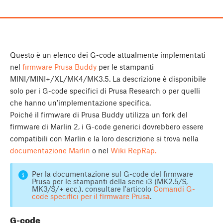
Questo è un elenco dei G-code attualmente implementati
nel
firmware Prusa Buddy
per le stampanti
MINI/MINI+/XL/MK4/MK3.5. La descrizione è disponibile
solo per i G-code specifici di Prusa Research o per quelli
che hanno un'implementazione specifica.
Poiché il firmware di Prusa Buddy utilizza un fork del
firmware di Marlin 2, i G-code generici dovrebbero essere
compatibili con Marlin e la loro descrizione si trova nella
documentazione Marlin
o nel
Wiki RepRap.
Per la documentazione sul G-code del firmware
Prusa per le stampanti della serie i3 (MK2.5/S,
MK3/S/+ ecc.), consultare l'articolo
Comandi G-
code specifici per il firmware Prusa
.
G-code