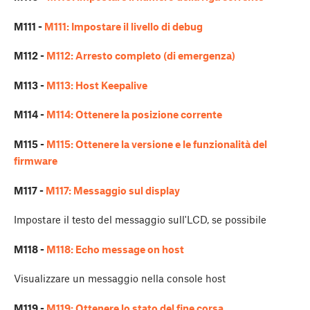
M111 -
M111: Impostare il livello di debug
M112 -
M112: Arresto completo (di emergenza)
M113 -
M113: Host Keepalive
M114 -
M114: Ottenere la posizione corrente
M115 -
M115: Ottenere la versione e le funzionalità del
firmware
M117 -
M117: Messaggio sul display
Impostare il testo del messaggio sull'LCD, se possibile
M118 -
M118: Echo message on host
Visualizzare un messaggio nella console host
M119 -
M119: Ottenere lo stato del fine corsa