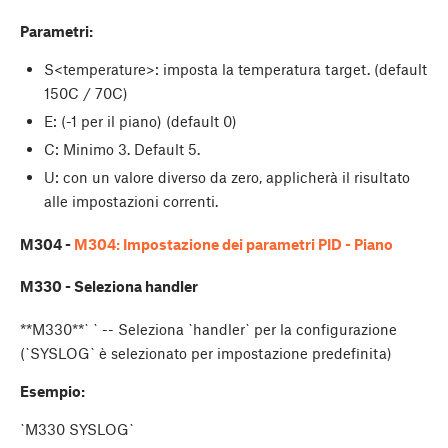
Parametri:
S<temperature>: imposta la temperatura target. (default
150C / 70C)
E
: (-1 per il piano) (default 0)
C
: Minimo 3. Default 5.
U
: con un valore diverso da zero, applicherà il risultato
alle impostazioni correnti.
M304 -
M304: Impostazione dei parametri PID - Piano
M330 - Seleziona handler
**M330**`
` -- Seleziona `handler` per la configurazione
(`SYSLOG` è selezionato per impostazione predefinita)
Esempio:
`M330 SYSLOG`