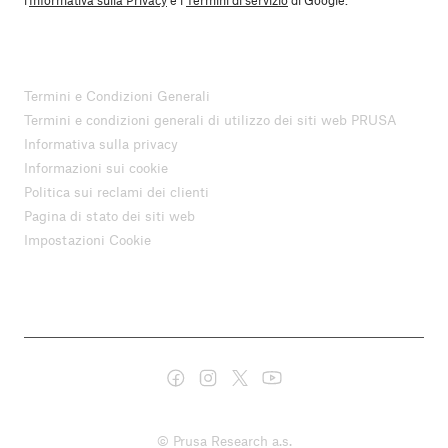
Termini e Condizioni Generali
Termini e condizioni generali di utilizzo dei siti web PRUSA
Informativa sulla privacy
Informazioni sui cookie
Politica sui reclami dei clienti
Pagina di stato dei siti web
Impostazioni Cookie
© Prusa Research a.s.