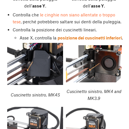
dell'
asse Y
.
dell'
asse Y
.
Controlla che
le cinghie non siano allentate o troppo
tese
, perché potrebbero saltare sui denti della puleggia.
Controlla la posizione dei cuscinetti lineari.
Asse X, controlla la
posizione dei cuscinetti inferiori
.
Cuscinetto sinistro, MK4 and
Cuscinetto sinistro, MK4S
MK3.9