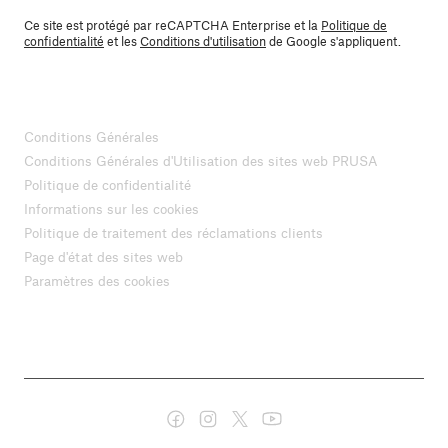
Ce site est protégé par reCAPTCHA Enterprise et la
Politique de
confidentialité
et les
Conditions d'utilisation
de Google s'appliquent.
Conditions Générales
Conditions Générales d'Utilisation des sites web PRUSA
Politique de confidentialité
Informations sur les cookies
Politique de traitement des réclamations clients
Page d'état des sites web
Paramètres des cookies