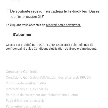
Je souhaite recevoir en cadeau le l'e-book les "Bases
de l'impression 3D"
En cliquant, vous acceptez de
recevoir notre newsletter.
S'abonner
Ce site est protégé par reCAPTCHA Enterprise et la
Politique de
confidentialité
et les
Conditions d'utilisation
de Google s'appliquent.
Conditions Générales
Conditions Générales d'Utilisation des sites web PRUSA
Politique de confidentialité
Informations sur les cookies
Politique de traitement des réclamations clients
Page d'état des sites web
Paramètres des cookies