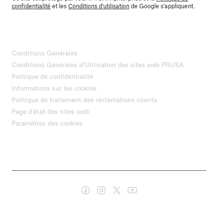
confidentialité
et les
Conditions d'utilisation
de Google s'appliquent.
Conditions Générales
Conditions Générales d'Utilisation des sites web PRUSA
Politique de confidentialité
Informations sur les cookies
Politique de traitement des réclamations clients
Page d'état des sites web
Paramètres des cookies