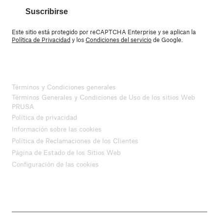
Suscribirse
Este sitio está protegido por reCAPTCHA Enterprise y se aplican la
Política de Privacidad
y los
Condiciones del servicio
de Google.
Términos y Condiciones generales
Términos Generales y Condiciones de Uso de los sitios Web
PRUSA
Política de privacidad
Información sobre las cookies
Política de Reclamaciones de los Clientes
Página de Estado de los Sitios Web
Configuración de las cookies