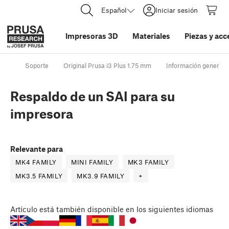
Español
Iniciar sesión
Impresoras 3D
Materiales
Piezas y acc
Soporte
Original Prusa i3 Plus 1.75 mm
Información general
Respaldo de un SAI para su
impresora
Relevante para
MK4 FAMILY
MINI FAMILY
MK3 FAMILY
MK3.5 FAMILY
MK3.9 FAMILY
+
Artículo
está también disponible en los siguientes idiomas