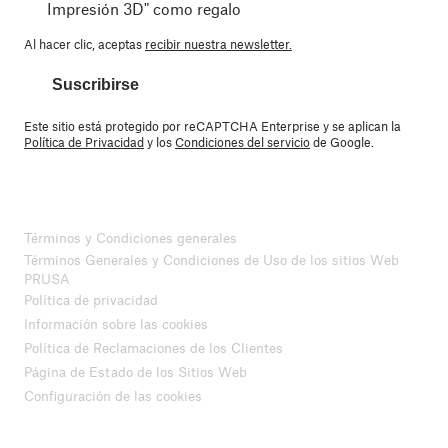
Impresión 3D" como regalo
Al hacer clic, aceptas
recibir nuestra newsletter.
Suscribirse
Este sitio está protegido por reCAPTCHA Enterprise y se aplican la
Política de Privacidad
y los
Condiciones del servicio
de Google.
Términos y Condiciones generales
Términos Generales y Condiciones de Uso de los sitios Web
PRUSA
Política de privacidad
Información sobre las cookies
Política de Reclamaciones de los Clientes
Página de Estado de los Sitios Web
Configuración de las cookies