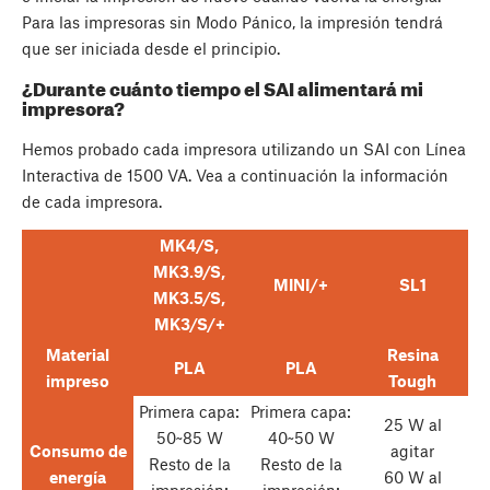
Para las impresoras sin Modo Pánico, la impresión tendrá
que ser iniciada desde el principio.
¿Durante cuánto tiempo el SAI alimentará mi
impresora?
Hemos probado cada impresora utilizando un SAI con Línea
Interactiva de 1500 VA. Vea a continuación la información
de cada impresora.
MK4/S,
MK3.9/S,
MINI/+
SL1
MK3.5/S,
MK3/S/+
Material
Resina
PLA
PLA
impreso
Tough
Primera capa:
Primera capa:
25 W al
50~85 W
40~50 W
Consumo de
agitar
Resto de la
Resto de la
energía
60 W al