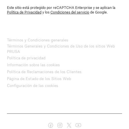
Este sitio está protegido por reCAPTCHA Enterprise y se aplican la
Política de Privacidad
y los
Condiciones del servicio
de Google.
Términos y Condiciones generales
Términos Generales y Condiciones de Uso de los sitios Web
PRUSA
Política de privacidad
Información sobre las cookies
Política de Reclamaciones de los Clientes
Página de Estado de los Sitios Web
Configuración de las cookies