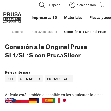
Español
Iniciar sesión
Impresoras 3D
Materiales
Piezas y acc
Soporte
Interfaz de usuario
Conexión a la Original Prusa S
Conexión a la Original Prusa
SL1/SL1S con PrusaSlicer
Relevante para
SL1
SL1S SPEED
PRUSASLICER
Artículo
está también disponible en los siguientes idiomas