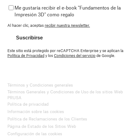
Me gustaría recibir el e-book "Fundamentos de la
Impresión 3D" como regalo
Al hacer clic, aceptas
recibir nuestra newsletter.
Suscribirse
Este sitio está protegido por reCAPTCHA Enterprise y se aplican la
Política de Privacidad
y los
Condiciones del servicio
de Google.
Términos y Condiciones generales
Términos Generales y Condiciones de Uso de los sitios Web
PRUSA
Política de privacidad
Información sobre las cookies
Política de Reclamaciones de los Clientes
Página de Estado de los Sitios Web
Configuración de las cookies