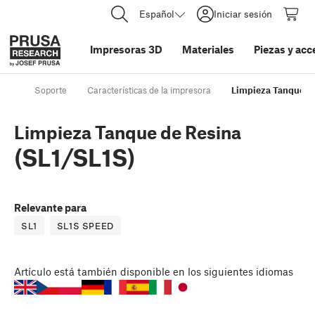
Español
Iniciar sesión
Impresoras 3D
Materiales
Piezas y acc
Soporte
Características de la impresora
Limpieza Tanque de
Limpieza Tanque de Resina
(SL1/SL1S)
Relevante para
SL1
SL1S SPEED
Artículo
está también disponible en los siguientes idiomas