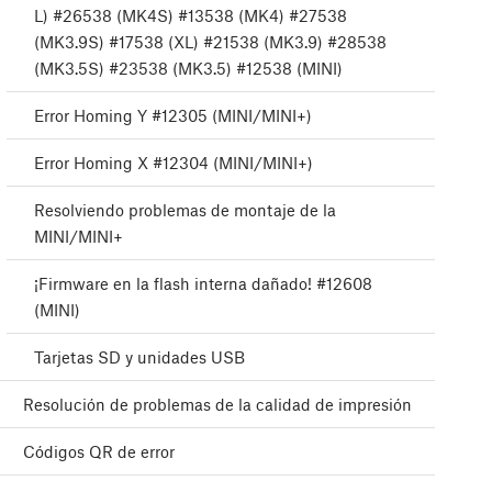
L) #26538 (MK4S) #13538 (MK4) #27538
(MK3.9S) #17538 (XL) #21538 (MK3.9) #28538
(MK3.5S) #23538 (MK3.5) #12538 (MINI)
Error Homing Y #12305 (MINI/MINI+)
Error Homing X #12304 (MINI/MINI+)
Resolviendo problemas de montaje de la
MINI/MINI+
¡Firmware en la flash interna dañado! #12608
(MINI)
Tarjetas SD y unidades USB
Resolución de problemas de la calidad de impresión
Códigos QR de error