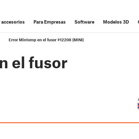
y accesorios
Para Empresas
Software
Modelos 3D
Error Mintemp en el fusor #12208 (MINI)
 el fusor