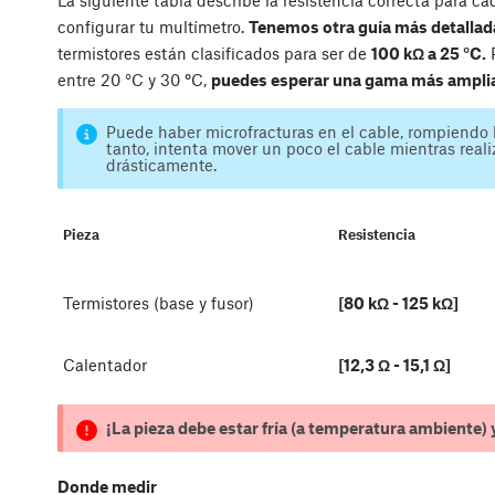
La siguiente tabla describe la resistencia correcta para ca
configurar tu multímetro.
Tenemos otra guía más detallad
termistores están clasificados para ser de
100 kΩ a 25 °C.
P
entre 20 °C y 30
°
C,
puedes esperar una gama más amplia d
Puede haber microfracturas en el cable, rompiendo l
tanto, intenta mover un poco el cable mientras reali
drásticamente.
Pieza
Resistencia
Termistores (base y fusor)
[80 kΩ - 125 kΩ]
Calentador
[12,3 Ω - 15,1 Ω]
¡La pieza debe estar fría (a temperatura ambiente) 
Donde medir