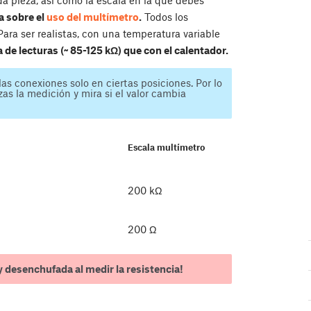
da pieza, así como la escala en la que debes
a sobre el
uso del multímetro
.
Todos los
ara ser realistas, con una temperatura variable
e lecturas (~ 85-125 kΩ) que con el calentador.
as conexiones solo en ciertas posiciones. Por lo
zas la medición y mira si el valor cambia
Escala multímetro
200 kΩ
200 Ω
y desenchufada al medir la resistencia!