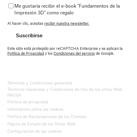
Me gustaría recibir el e-book "Fundamentos de la
Impresión 3D" como regalo
Al hacer clic, aceptas
recibir nuestra newsletter.
Suscribirse
Este sitio está protegido por reCAPTCHA Enterprise y se aplican la
Política de Privacidad
y los
Condiciones del servicio
de Google.
Términos y Condiciones generales
Términos Generales y Condiciones de Uso de los sitios Web
PRUSA
Política de privacidad
Información sobre las cookies
Política de Reclamaciones de los Clientes
Página de Estado de los Sitios Web
Configuración de las cookies