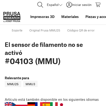
Español
Iniciar sesión
Impresoras 3D
Materiales
Piezas y acc
Soporte
Original Prusa MMU2S
Códigos QR de error
El 
El sensor de filamento no se
activó
#04103 (MMU)
Relevante para
MMU2S
MMU3
Artículo
está también disponible en los siguientes idiomas