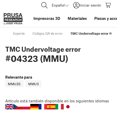
Español
Iniciar sesión
Impresoras 3D
Materiales
Piezas y acc
Soporte
Códigos QR de error
TMC Undervoltage error #0
TMC Undervoltage error
#04323 (MMU)
Relevante para
MMU2S
MMU3
Artículo
está también disponible en los siguientes idiomas