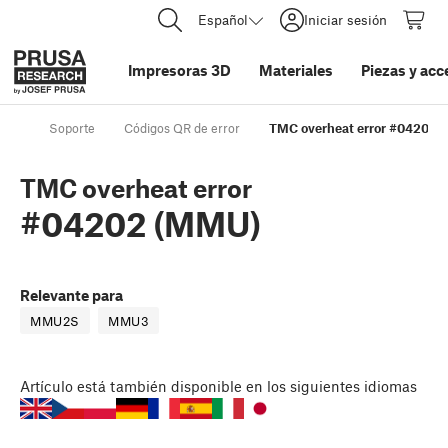
Español
Iniciar sesión
Impresoras 3D
Materiales
Piezas y acc
Soporte
Códigos QR de error
TMC overheat error #04202 
TMC overheat error
#04202 (MMU)
Relevante para
MMU2S
MMU3
Artículo
está también disponible en los siguientes idiomas