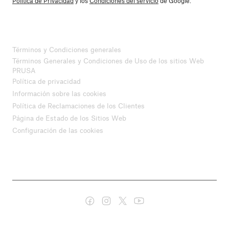
Política de Privacidad
y los
Condiciones del servicio
de Google.
Términos y Condiciones generales
Términos Generales y Condiciones de Uso de los sitios Web
PRUSA
Política de privacidad
Información sobre las cookies
Política de Reclamaciones de los Clientes
Página de Estado de los Sitios Web
Configuración de las cookies