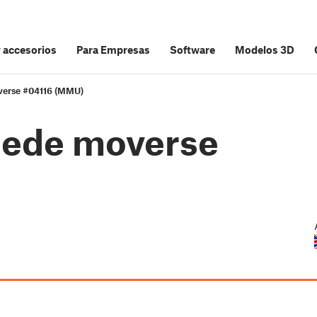
y accesorios
Para Empresas
Software
Modelos 3D
overse #04116 (MMU)
puede moverse