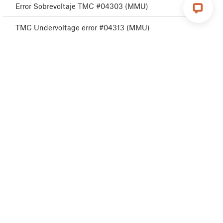
Error Sobrevoltaje TMC #04303 (MMU)
TMC Undervoltage error #04313 (MMU)
TMC Undervoltage error #04323 (MMU)
MMU MCU Error #04306 (MMU)
TMC driver error #04311 (MMU)
TMC driver error #04321 (MMU)
MMU Selftest failed #04315 (MMU)
MMU Selftest failed #04325 (MMU)
Filament change #04508 (MMU)
Subtensión MCU MMU #04307 (MMU)
Corto driver TMC #04304 (MMU)