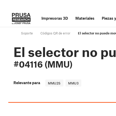
Impresoras 3D
Materiales
Piezas 
Soporte
Códigos QR de error
El selector no puede m
El selector no 
#04116 (MMU)
Relevante para
MMU2S
MMU3