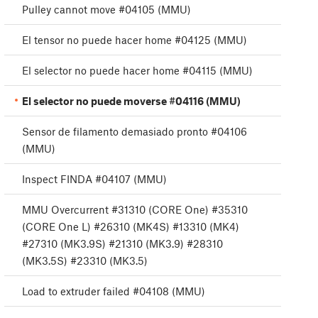
Pulley cannot move #04105 (MMU)
El tensor no puede hacer home #04125 (MMU)
El selector no puede hacer home #04115 (MMU)
El selector no puede moverse #04116 (MMU)
Sensor de filamento demasiado pronto #04106
(MMU)
Inspect FINDA #04107 (MMU)
MMU Overcurrent #31310 (CORE One) #35310
(CORE One L) #26310 (MK4S) #13310 (MK4)
#27310 (MK3.9S) #21310 (MK3.9) #28310
(MK3.5S) #23310 (MK3.5)
Load to extruder failed #04108 (MMU)