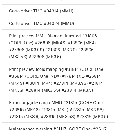
Corto driver TMC #04314 (MMU)
Corto driver TMC #04324 (MMU)
Print preview MMU filament inserted #31806
(CORE One) #26806 (MK4S) #13806 (MK4)
#27806 (MK3.9S) #21806 (MK3.9) #28806
(MK3.5S) #23806 (MK3.5)
Print preview tools mapping #31814 (CORE One)
#36814 (CORE One INDX) #17814 (XL) #26814
(MK4S) #13814 (MK4) #27814 (MK3.9S) #21814
(MK3.9) #28814 (MK3.5S) #23814 (MK3.5)
Error carga/descarga MMU #31815 (CORE One)
#26815 (MK4S) #13815 (MK4) #27815 (MK3.9S)
#21815 (MK3.9) #28815 (MK3.5S) #23815 (MK3.5)
Maintenance warning #31117 (CORE One) #26117