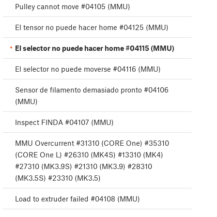
Pulley cannot move #04105 (MMU)
El tensor no puede hacer home #04125 (MMU)
El selector no puede hacer home #04115 (MMU)
El selector no puede moverse #04116 (MMU)
Sensor de filamento demasiado pronto #04106
(MMU)
Inspect FINDA #04107 (MMU)
MMU Overcurrent #31310 (CORE One) #35310
(CORE One L) #26310 (MK4S) #13310 (MK4)
#27310 (MK3.9S) #21310 (MK3.9) #28310
(MK3.5S) #23310 (MK3.5)
Load to extruder failed #04108 (MMU)