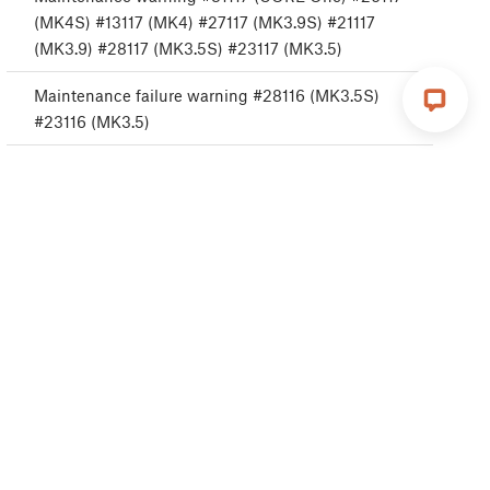
(MK4S) #13117 (MK4) #27117 (MK3.9S) #21117
(MK3.9) #28117 (MK3.5S) #23117 (MK3.5)
Maintenance failure warning #28116 (MK3.5S)
#23116 (MK3.5)
Maintenance failure warning #31116 (CORE One)
#26116 (MK4S) #13116 (MK4) #27116 (MK3.9S)
#21116 (MK3.9)
Resolución de problemas de la calidad de impresión
Resolución de problemas
Mensajes de Error de Impresión