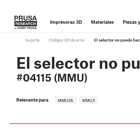
Impresoras 3D
Materiales
Piezas 
Soporte
Códigos QR de error
El selector no puede h
El selector no 
#04115 (MMU)
Relevante para
MMU2S
MMU3