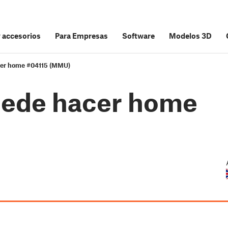
y accesorios
Para Empresas
Software
Modelos 3D
acer home #04115 (MMU)
puede hacer home