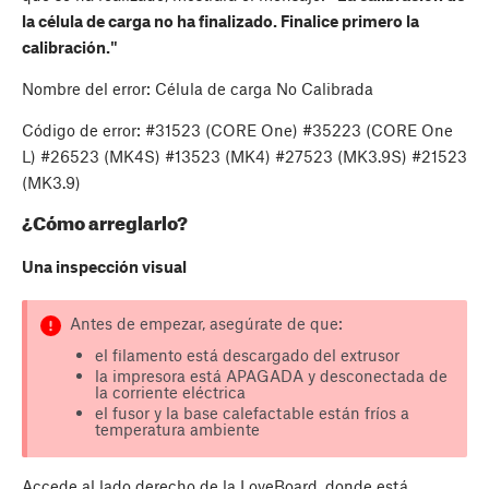
la célula de carga no ha finalizado. Finalice primero la
calibración."
Nombre del error: Célula de carga No Calibrada
Código de error: #31523 (CORE One) #35223 (CORE One
L) #26523 (MK4S) #13523 (MK4) #27523 (MK3.9S) #21523
(MK3.9)
¿Cómo arreglarlo?
Una inspección visual
Antes de empezar, asegúrate de que:
el filamento está descargado del extrusor
la impresora está APAGADA y desconectada de
la corriente eléctrica
el fusor y la base calefactable están fríos a
temperatura ambiente
Accede al lado derecho de la LoveBoard, donde está