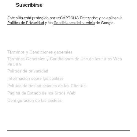
Suscribirse
Este sitio está protegido por reCAPTCHA Enterprise y se aplican la
Política de Privacidad
y los
Condiciones del servicio
de Google.
Términos y Condiciones generales
Términos Generales y Condiciones de Uso de los sitios Web
PRUSA
Política de privacidad
Información sobre las cookies
Política de Reclamaciones de los Clientes
Página de Estado de los Sitios Web
Configuración de las cookies