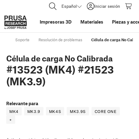
Español
Iniciar sesión
Impresoras 3D
Materiales
Piezas y acc
Soporte
Resolución de problemas
Célula de carga No Cali
Célula de carga No Calibrada
#13523 (MK4) #21523
(MK3.9)
Relevante para
MK4
MK3.9
MK4S
MK3.9S
CORE ONE
+