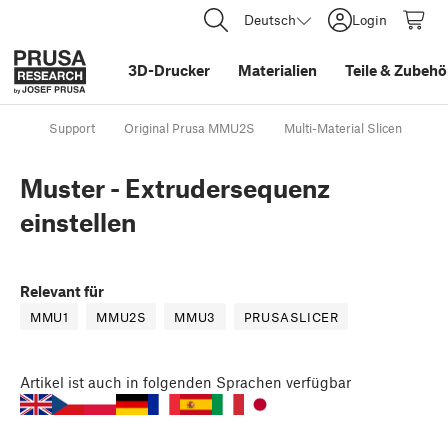
Deutsch
Login
3D-Drucker
Materialien
Teile
&
Zubehö
Support
Original Prusa MMU2S
Multi-Material Slicen
Mu
Muster - Extrudersequenz
einstellen
Relevant für
MMU1
MMU2S
MMU3
PRUSASLICER
Artikel
ist auch in folgenden Sprachen verfügbar