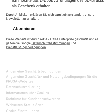
Ich möchte das E-Book „Grundlagen des 3D-Drucks“
als Geschenk erhalten.
Durch Anklicken erklären Sie sich damit einverstanden,
unseren
Newsletter zu erhalten.
Abonnieren
Diese Website ist durch reCAPTCHA Enterprise geschützt und es
gelten die Google
Datenschutzbestimmungen
und
Dienstleistungsbedingungen
.
Allgemeine Geschäftsbedingungen
Allgemeine Geschäfts- und Nutzungsbedingungen für die
PRUSA-Websites
Datenschutzerklärung
Informationen über Cookies
Richtlinie für Kundenbeschwerden
Webseiten Status Seite
Cookie Einstellungen