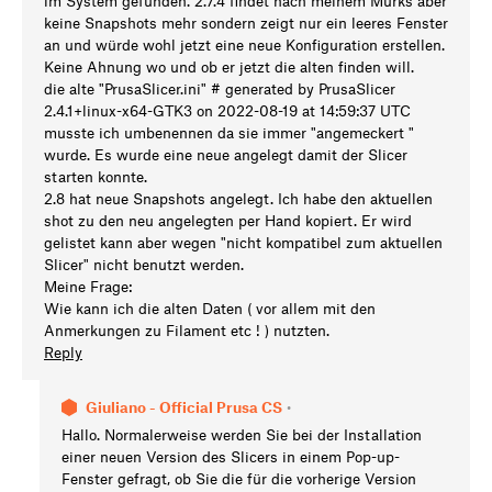
im System gefunden. 2.7.4 findet nach meinem Murks aber
keine Snapshots mehr sondern zeigt nur ein leeres Fenster
an und würde wohl jetzt eine neue Konfiguration erstellen.
Keine Ahnung wo und ob er jetzt die alten finden will.
die alte "PrusaSlicer.ini" # generated by PrusaSlicer
2.4.1+linux-x64-GTK3 on 2022-08-19 at 14:59:37 UTC
musste ich umbenennen da sie immer "angemeckert "
wurde. Es wurde eine neue angelegt damit der Slicer
starten konnte.
2.8 hat neue Snapshots angelegt. Ich habe den aktuellen
shot zu den neu angelegten per Hand kopiert. Er wird
gelistet kann aber wegen "nicht kompatibel zum aktuellen
Slicer" nicht benutzt werden.
Meine Frage:
Wie kann ich die alten Daten ( vor allem mit den
Anmerkungen zu Filament etc ! ) nutzten.
Reply
Giuliano - Official Prusa CS
•
Hallo. Normalerweise werden Sie bei der Installation
einer neuen Version des Slicers in einem Pop-up-
Fenster gefragt, ob Sie die für die vorherige Version