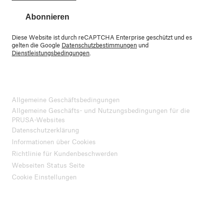
Abonnieren
Diese Website ist durch reCAPTCHA Enterprise geschützt und es
gelten die Google
Datenschutzbestimmungen
und
Dienstleistungsbedingungen
.
Allgemeine Geschäftsbedingungen
Allgemeine Geschäfts- und Nutzungsbedingungen für die
PRUSA-Websites
Datenschutzerklärung
Informationen über Cookies
Richtlinie für Kundenbeschwerden
Webseiten Status Seite
Cookie Einstellungen