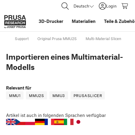
Deutsch
Login
3D-Drucker
Materialien
Teile
&
Zubehö
Support
Original Prusa MMU2S
Multi-Material Slicen
Im
Importieren eines Multimaterial-
Modells
Relevant für
MMU1
MMU2S
MMU3
PRUSASLICER
Artikel
ist auch in folgenden Sprachen verfügbar