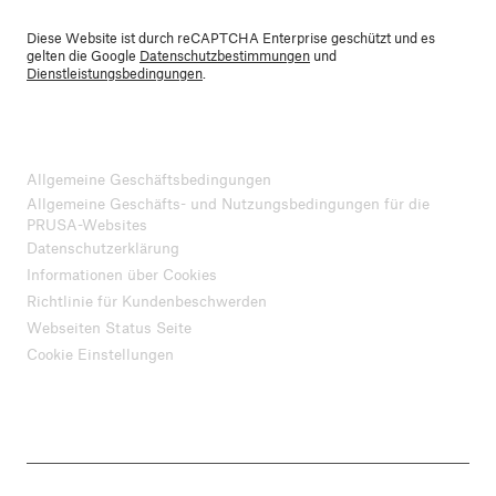
Diese Website ist durch reCAPTCHA Enterprise geschützt und es
gelten die Google
Datenschutzbestimmungen
und
Dienstleistungsbedingungen
.
Allgemeine Geschäftsbedingungen
Allgemeine Geschäfts- und Nutzungsbedingungen für die
PRUSA-Websites
Datenschutzerklärung
Informationen über Cookies
Richtlinie für Kundenbeschwerden
Webseiten Status Seite
Cookie Einstellungen