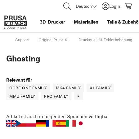
Deutsch
Login
3D-Drucker
Materialien
Teile
&
Zubehö
Support
Original Prusa XL
Druckqualität-Fehlerbehebung
Ghosting
Relevant für
CORE ONE FAMILY
MK4 FAMILY
XL FAMILY
MMU FAMILY
PRO FAMILY
+
Artikel
ist auch in folgenden Sprachen verfügbar