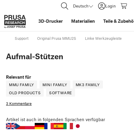
Deutsch
Login
3D-Drucker
Materialien
Teile
&
Zubehö
Support
Original Prusa MMU2S
Linke Werkzeugleiste
A
Aufmal-Stützen
Relevant für
MMU FAMILY
MINI FAMILY
MK3 FAMILY
OLD PRODUCTS
SOFTWARE
3 Kommentare
Artikel
ist auch in folgenden Sprachen verfügbar