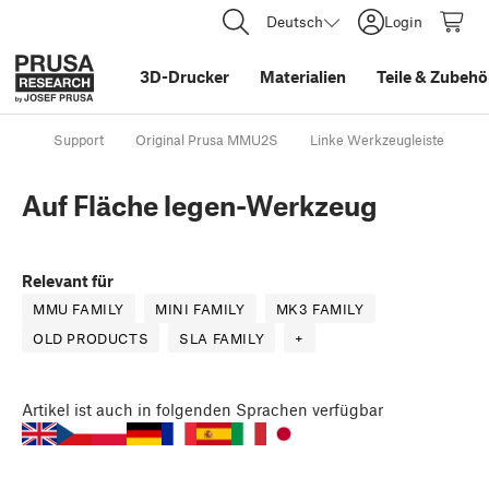
Deutsch
Login
3D-Drucker
Materialien
Teile
&
Zubehö
Support
Original Prusa MMU2S
Linke Werkzeugleiste
A
Auf Fläche legen-Werkzeug
Relevant für
MMU FAMILY
MINI FAMILY
MK3 FAMILY
OLD PRODUCTS
SLA FAMILY
+
Artikel
ist auch in folgenden Sprachen verfügbar