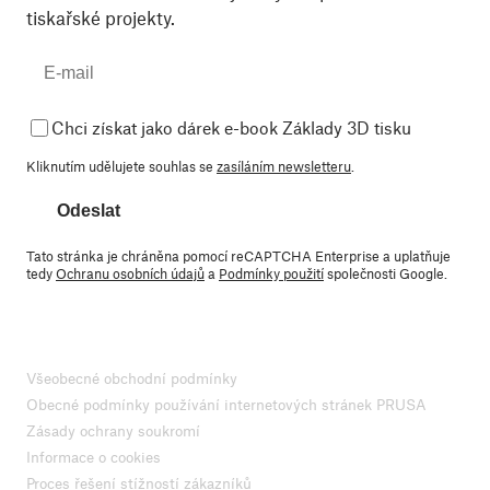
tiskařské projekty.
Chci získat jako dárek e-book Základy 3D tisku
Kliknutím udělujete souhlas se
zasíláním newsletteru
.
Odeslat
Tato stránka je chráněna pomocí reCAPTCHA Enterprise a uplatňuje
tedy
Ochranu osobních údajů
a
Podmínky použití
společnosti Google.
Všeobecné obchodní podmínky
Obecné podmínky používání internetových stránek PRUSA
Zásady ochrany soukromí
Informace o cookies
Proces řešení stížností zákazníků