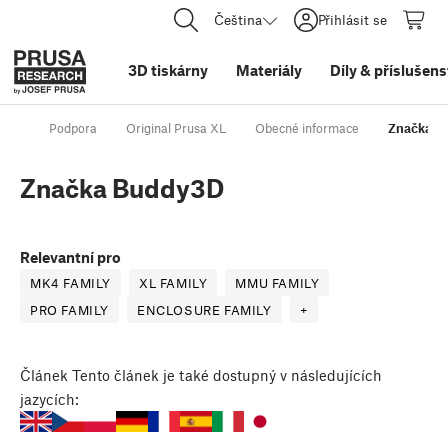
Čeština
Přihlásit se
3D tiskárny
Materiály
Díly
&
příslušens
Podpora
Original Prusa XL
Obecné informace
Značka B
Značka Buddy3D
Relevantní pro
MK4 FAMILY
XL FAMILY
MMU FAMILY
PRO FAMILY
ENCLOSURE FAMILY
+
Článek
Tento článek je také dostupný v následujících
jazycích: