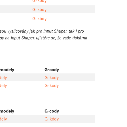
G-kódy
G-kódy
G-kódy
u vyslicovány jak pro Input Shaper, tak i pro
y na Input Shaper, ujistěte se, že vaše tiskárna
modely
G-cody
ely
G-kódy
ely
G-kódy
modely
G-cody
ely
G-kódy