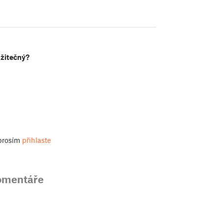
užitečný?
 prosím
přihlaste
omentáře