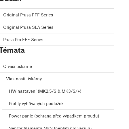
Original Prusa FFF Series
Original Prusa SLA Series
Prusa Pro FFF Series
Témata
O vaší tiskárně
Vlastnosti tiskárny
HW nastavení (MK2.5/S & MK3/S/+)
Profily vyhřívaných podložek
Power panic (ochrana před výpadkem proudu)
Senzor filamentu MK3 (neplatí pro verzi S)