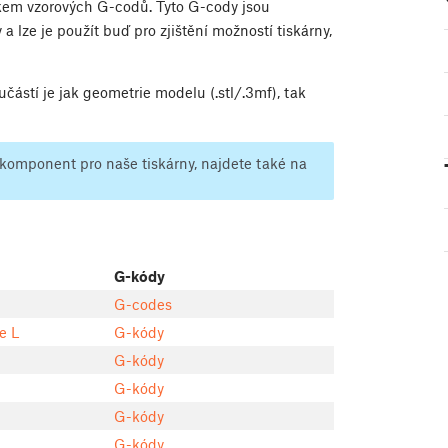
čkem vzorových G-codů. Tyto G-cody jsou
 lze je použít buď pro zjištění možností tiskárny,
učástí je jak geometrie modelu (.stl/.3mf), tak
komponent pro naše tiskárny, najdete také na
G-kódy
G-codes
e L
G-kódy
G-kódy
G-kódy
G-kódy
G-kódy