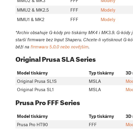
MMU2 & MK3
FFF
Modely
MMU2 & MK2.5
FFF
Modely
MMU1 & MK2
FFF
Modely
*Archiv obsahuje G-kódy pro tiskárny MK4 i MK3.9. G-kódy jso
starší firmware bez Input Shaperu. Chcete-li vytisknout G-kód
běží na
firmwaru 5.0.0 nebo novějším
.
Original Prusa SLA Series
Model tiskárny
Typ tiskárny
3D 
Original Prusa SL1S
MSLA
Mod
Original Prusa SL1
MSLA
Mod
Prusa Pro FFF Series
Model tiskárny
Typ tiskárny
3D 
Prusa Pro HT90
FFF
Mod