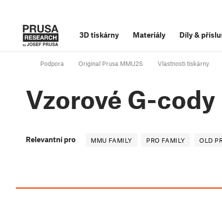
3D tiskárny
Materiály
Díly
&
příslu
Podpora
Original Prusa MMU2S
Vlastnosti tiskárny
Vzorové G-cody
Relevantní pro
MMU FAMILY
PRO FAMILY
OLD P