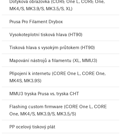
Dotyková obrazovka (CORE One L, CORE One,
MK4/S, MK3.9/S, MK3.5/S, XL)
Prusa Pro Filament Drybox
Vysokoteplotní tisková hlava (HT90)
Tisková hlava s vysokým průtokem (HT90)
Mapování nástrojů a filamentu (XL, MMU3)
Připojení k internetu (CORE One L, CORE One,
MK4S, MK3.9S)
MMU3 tryska Prusa vs. tryska CHT
Flashing custom firmware (CORE One L, CORE
One, MK4/S, MK3.9/S, MK3.5/S)
PP ocelový tiskový plát