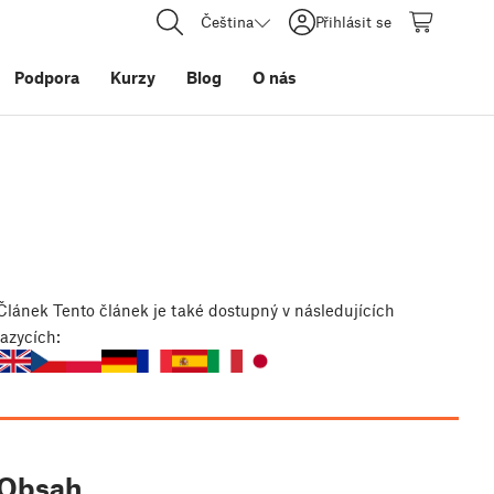
Čeština
Přihlásit se
Podpora
Kurzy
Blog
O nás
Článek
Tento článek je také dostupný v následujících
jazycích:
Obsah