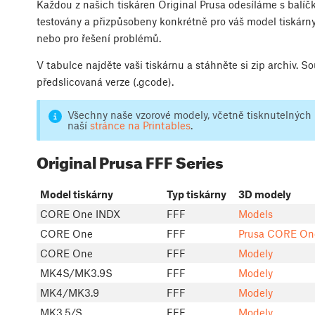
Každou z našich tiskáren Original Prusa odesíláme s balí
testovány a přizpůsobeny konkrétně pro váš model tiskárny a
nebo pro řešení problémů.
V tabulce najděte vaši tiskárnu a stáhněte si zip archiv. So
předslicovaná verze (.gcode).
Všechny naše vzorové modely, včetně tisknutelných 
naší
stránce na Printables
.
Original Prusa FFF Series
Model tiskárny
Typ tiskárny
3D modely
CORE One INDX
FFF
Models
CORE One
FFF
Prusa CORE On
CORE One
FFF
Modely
MK4S/MK3.9S
FFF
Modely
MK4/MK3.9
FFF
Modely
MK3.5/S
FFF
Modely