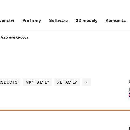
šenství
Pro firmy
Software
3D modely
Komunita
Vzorové G-cody
RODUCTS
MK4 FAMILY
XL FAMILY
+