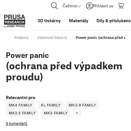
Čeština
Přihlásit se
3D tiskárny
Materiály
Díly
&
příslušens
Podpora
Vlastnosti tiskárny
Power panic (ochrana před vý
Power panic
(ochrana před výpadkem
proudu)
Relevantní pro
MK4 FAMILY
XL FAMILY
MK3.9 FAMILY
MK3.5 FAMILY
MK3 FAMILY
+
9 komentářů