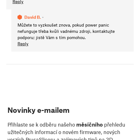
Reply
David B.
•
Můžete to vyzkoušet znova, pokud power panic
nefunguje třeba kvůli vadnému zdroji, kontaktujte
podporu; jistě Vám s tím pomohou.
Reply
Novinky e-mailem
Přihlaste se k odběru našeho
měsíčního
přehledu
užitečných informací o novém firmware, nových
verzích PrusaSliceru a zajímavých tipů na 3D