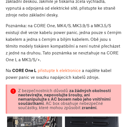
základní deskou. Jakmile je tiskárna zcela vychladlá,
vypnutá a odpojená od elektrické sítě, přistupte ke straně
zdroje nebo základní desky.
Poznámka: na CORE One, MK4/S, MK3.9/S a MK3.5/S
existují dvě verze kabelu power panic, jedna pouze s černým
kabelem a jedna s černým a bílým kabelem. Obě jsou s
těmito modely tiskáren kompatibilní a není nutné přecházet
z jedné na druhou. Tato poznámka se nevztahuje na CORE
One L a MK3/S/+.
Na
CORE One L
přistupte k elektronice
a najděte kabel
power panic ve svazku napájecích kabelů zdroje.
Z bezpečnostních důvodů
za žádných okolností
neotevírejte, nepovolujte šrouby, ani
nemanipulujte s AC boxem nebo jeho vnitřními
součástkami
. AC box obsahuje nebezpečné
součástky, které mohou způsobit
zranění
.