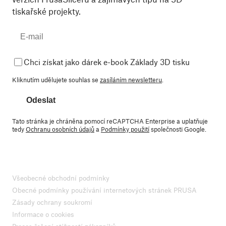
tiskařské projekty.
Chci získat jako dárek e-book Základy 3D tisku
Kliknutím udělujete souhlas se
zasíláním newsletteru
.
Odeslat
Tato stránka je chráněna pomocí reCAPTCHA Enterprise a uplatňuje
tedy
Ochranu osobních údajů
a
Podmínky použití
společnosti Google.
Všeobecné obchodní podmínky
Obecné podmínky používání internetových stránek PRUSA
Zásady ochrany soukromí
Informace o cookies