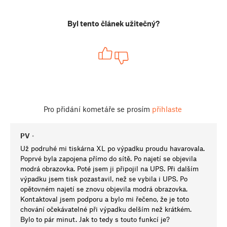
Byl tento článek užitečný?
Pro přidání kometáře se prosím
přihlaste
PV
•
Už podruhé mi tiskárna XL po výpadku proudu havarovala.
Poprvé byla zapojena přímo do sítě. Po najetí se objevila
modrá obrazovka. Poté jsem ji připojil na UPS. Při dalším
výpadku jsem tisk pozastavil, než se vybila i UPS. Po
opětovném najetí se znovu objevila modrá obrazovka.
Kontaktoval jsem podporu a bylo mi řečeno, že je toto
chování očekávatelné při výpadku delším než krátkém.
Bylo to pár minut. Jak to tedy s touto funkcí je?