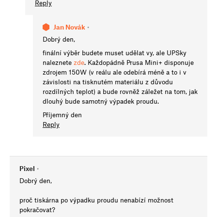
Reply
Jan Novák
•
Dobrý den,
finální výběr budete muset udělat vy, ale UPSky
naleznete
zde
. Každopádně Prusa Mini+ disponuje
zdrojem 150W (v reálu ale odebírá méně a to i v
závislosti na tisknutém materiálu z důvodu
rozdílných teplot) a bude rovněž záležet na tom, jak
dlouhý bude samotný výpadek proudu.
Příjemný den
Reply
Pixel
•
Dobrý den,
proč tiskárna po výpadku proudu nenabízí možnost
pokračovat?