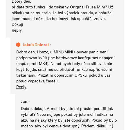
Dobrý den,
přidáte tuto funkci i do tiskárny Original Prusa Mini? Už
několikrát se mi stalo, že byl výpadek proudu, a bohužel
jsem musel i několika hodinový tisk spouštět znovu.
Děkuji
Reply
Jakub Dolezal
•
Dobrý den, Honzo, u MINI/MINI+ power panic není
podporován kvůli jiné hardwarové konfiguraci napájení
(např. oproti MK4). Nerad bych tedy něco sliboval, ale
když to jde, snažíme se přidávat funkce napříč všemi
tiskárnami. Prozatím doporučím UPSku, pokud u vás
proud vypadává častěji.
Reply
Jan
•
Dobře, děkuji. A mohl by jste mi prosím poradit jak
vybírat? Nebo nejlépe pokud by jste mohl odkaz na
alzu na nějaký který by jste doporučil? Pokud by bylo
možno, aby byl cenově dostupný. Předem, děkuji. :-)