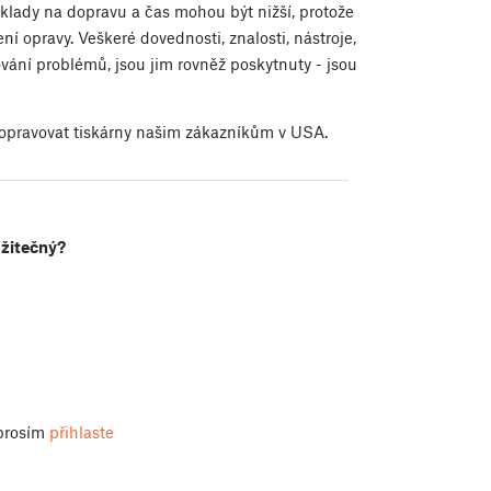
áklady na dopravu a čas mohou být nižší, protože
í opravy. Veškeré dovednosti, znalosti, nástroje,
ování problémů, jsou jim rovněž poskytnuty - jsou
 opravovat tiskárny našim zákazníkům v USA.
užitečný?
 prosím
přihlaste