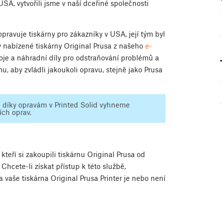
SA, vytvořili jsme v naší dceřiné společnosti
opravuje tiskárny pro zákazníky v USA, její tým byl
y nabízené tiskárny Original Prusa z našeho
e-
droje a náhradní díly pro odstraňování problémů a
u, aby zvládli jakoukoli opravu, stejně jako Prusa
se díky opravám v Printed Solid vyhneme
ch oprav.
teří si zakoupili tiskárnu Original Prusa od
Chcete-li získat přístup k této službě,
a vaše tiskárna Original Prusa Printer je nebo není