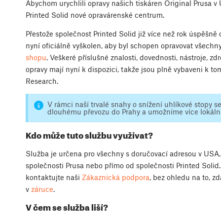
Abychom urychlili opravy našich tiskáren Original Prusa v U
Printed Solid nové opravárenské centrum.
Přestože společnost Printed Solid již více než rok úspěšně 
nyní oficiálně vyškolen, aby byl schopen opravovat všechn
shopu
. Veškeré příslušné znalosti, dovednosti, nástroje, z
opravy mají nyní k dispozici, takže jsou plně vybaveni k tom
Research.
V rámci naší trvalé snahy o snížení uhlíkové stopy 
dlouhému převozu do Prahy a umožníme více lokální
Kdo může tuto službu využívat?
Služba je určena pro všechny s doručovací adresou v USA, k
společnosti Prusa nebo přímo od společnosti Printed Solid. 
kontaktujte naši
Zákaznická podpora
, bez ohledu na to, zd
v
záruce
.
V čem se služba liší?