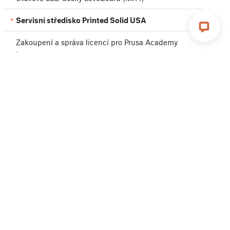
Servisní středisko Printed Solid USA
Zakoupení a správa licencí pro Prusa Academy
kurzy
Chyba v platbě
Upgrady tiskáren Prusa
Servisní střediska tiskáren
Značka Buddy3D
Produktové certifikace
Global-e
Slovníček pojmů MK4S