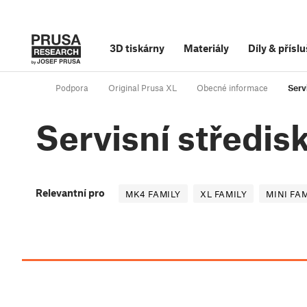
3D tiskárny
Materiály
Díly
&
příslu
Podpora
Original Prusa XL
Obecné informace
Serv
Servisní středis
Relevantní pro
MK4 FAMILY
XL FAMILY
MINI FA