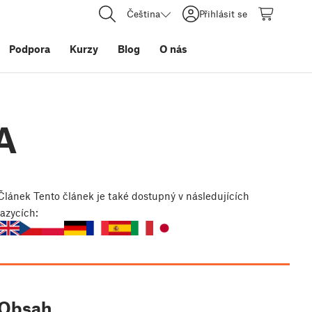
Čeština
Přihlásit se
Podpora
Kurzy
Blog
O nás
SA
Článek
Tento článek je také dostupný v následujících
jazycích:
Obsah