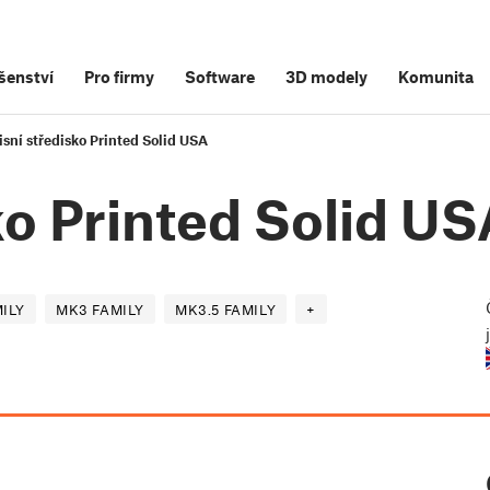
šenství
Pro firmy
Software
3D modely
Komunita
isní středisko Printed Solid USA
ko Printed Solid U
MILY
MK3 FAMILY
MK3.5 FAMILY
+