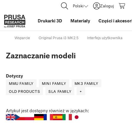
Polski
Zaloguj
Drukarki 3D
Materiały
Części i akcesor
Wsparcie
Original Prusa i3 MK2.5
Interfejs użytkownika
Zaznaczanie modeli
Dotyczy
MMU FAMILY
MINI FAMILY
MK3 FAMILY
OLD PRODUCTS
SLA FAMILY
+
Artykuł
jest dostępny również w językach: