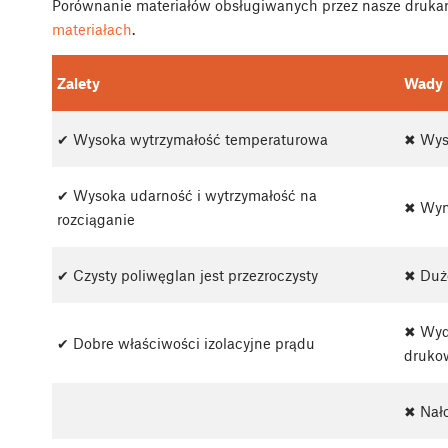
Porównanie materiałów obsługiwanych przez nasze drukar
materiałach
.
Zalety
Wady
✔ Wysoka wytrzymałość temperaturowa
✖ Wys
✔ Wysoka udarność i wytrzymałość na
✖ Wyma
rozciąganie
✔ Czysty poliwęglan jest przezroczysty
✖ Duż
✖ Wyd
✔ Dobre właściwości izolacyjne prądu
druko
✖ Nało