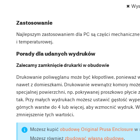
✖ Wys
Zastosowanie
Najlepszym zastosowaniem dla PC są części mechaniczne
i temperaturowej.
Porady dla udanych wydruków
Zalecamy zamknięcie drukarki w obudowie
Drukowanie poliwęglanu może być kłopotliwe, ponieważ w
nawet z domieszkami. Drukowanie wewnątrz komory moż
specjalnej powierzchni, np. pokrywanej proszkowo płycie z
tak. Przy małych wydrukach możesz ustawić gęstość wypeł
górnych warstw do 4 lub więcej, aby wzmocnić wydruk. 
zmniejszenie tych wartości.
Możesz kupić
obudowę Original Prusa Enclosure
w n
Możesz również
zbudować własną obudowę
.