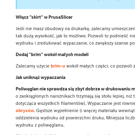
Włącz "skirt" w PrusaSlicer
Jeśli nie masz obudowy na drukarkę, zalecamy umieszczeni
tak dużą wysokość, jak to możliwe. Pozwoli to podnieść ni
wydruku i zredukować wypaczanie, co zwiększy szanse p
Dodaj "brim" wokół małych modeli
Zalecamy użycie
brim-u
wokół małych części, co pozwoli z
Jak uniknąć wypaczania
Poliwęglan nie sprawdza się zbyt dobrze w drukowaniu m
o zaokrąglonych narożnikach trzymają się stołu lepiej, niż t
dotycząca wszystkich filamentów). Wypaczanie jest również
obrysów
. Gęstsze wypełnienie (i więcej materiału wewną
oddzielenia wydruku od powierzchni druku. Mniejsza lic
wydruku z poliwęglanu.