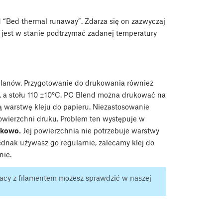
“Bed thermal runaway”. Zdarza się on zazwyczaj
 jest w stanie podtrzymać zadanej temperatury
glanów. Przygotowanie do drukowania również
C, a stołu 110 ±10°C. PC Blend można drukować na
ką warstwę kleju do papieru. Niezastosowanie
owierzchni druku. Problem ten występuje w
zkowo.
Jej powierzchnia nie potrzebuje warstwy
 jednak używasz go regularnie, zalecamy klej do
nie.
racy z filamentem możesz sprawdzić w naszej