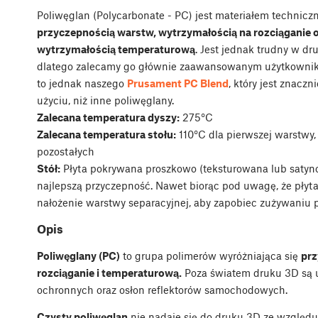
Poliwęglan (Polycarbonate - PC) jest materiałem technic
przyczepnością warstw, wytrzymałością na rozciąganie 
wytrzymałością temperaturową
. Jest jednak trudny w dr
dlatego zalecamy go głównie zaawansowanym użytkownik
to jednak naszego
Prusament PC Blend
, który jest znaczn
użyciu, niż inne poliwęglany.
Zalecana temperatura dyszy:
275°C
Zalecana temperatura stołu:
110°C dla pierwszej warstwy,
pozostałych
Stół:
Płyta pokrywana proszkowo (teksturowana lub satyn
najlepszą przyczepność. Nawet biorąc pod uwagę, że płyta
nałożenie warstwy separacyjnej, aby zapobiec zużywaniu 
Opis
Poliwęglany (PC)
to grupa polimerów wyróżniająca się
prz
rozciąganie i temperaturową.
Poza światem druku 3D są uż
ochronnych oraz osłon reflektorów samochodowych.
Czysty poliwęglan
nie nadaje się do druku 3D ze względu