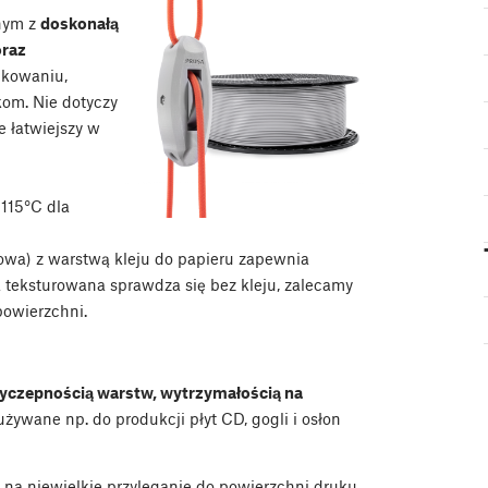
znym z
doskonałą
oraz
ukowaniu,
om. Nie dotyczy
ie łatwiejszy w
 115°C dla
owa) z warstwą kleju do papieru zapewnia
 teksturowana sprawdza się bez kleju, zalecamy
powierzchni.
yczepnością warstw, wytrzymałością na
ywane np. do produkcji płyt CD, gogli i osłon
 na niewielkie przyleganie do powierzchni druku