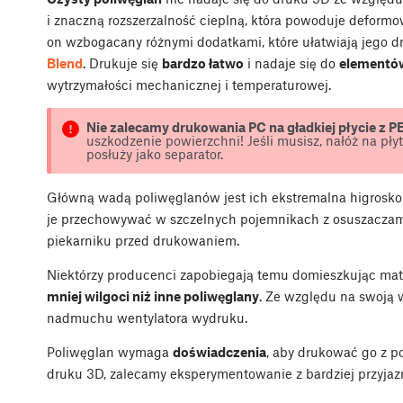
i znaczną rozszerzalność cieplną, która powoduje deformo
on wzbogacany różnymi dodatkami, które ułatwiają jego d
Blend
. Drukuje się
bardzo łatwo
i nadaje się do
elementó
wytrzymałości mechanicznej i temperaturowej.
Nie zalecamy drukowania PC na gładkiej płycie z PE
uszkodzenie powierzchni! Jeśli musisz, nałóż na pły
posłuży jako separator.
Główną wadą poliwęglanów jest ich ekstremalna higroskopi
je przechowywać w szczelnych pojemnikach z osuszaczami
piekarniku przed drukowaniem.
Niektórzy producenci zapobiegają temu domieszkując mate
mniej wilgoci niż inne poliwęglany
. Ze względu na swoją 
nadmuchu wentylatora wydruku.
Poliwęglan wymaga
doświadczenia
, aby drukować go z p
druku 3D, zalecamy eksperymentowanie z bardziej przyjaz