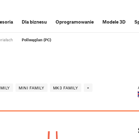
cesoria
Dla biznesu
Oprogramowanie
Modele 3D
S
riałach
Poliwęglan (PC)
MILY
MINI FAMILY
MK3 FAMILY
+