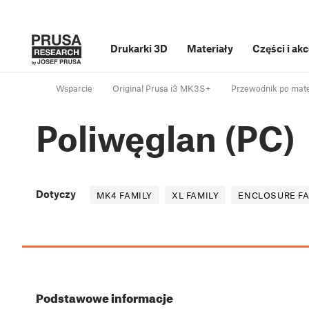
Drukarki 3D
Materiały
Części i ak
Wsparcie
Original Prusa i3 MK3S+
Przewodnik po mate
Poliwęglan (PC)
Dotyczy
MK4 FAMILY
XL FAMILY
ENCLOSURE FA
Podstawowe informacje