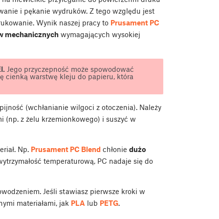
wanie i pękanie wydruków. Z tego względu jest
rukowanie. Wynik naszej pracy to
Prusament PC
w mechanicznych
wymagających wysokiej
I.
Jego przyczepność może spowodować
tę cienką warstwę kleju do papieru, która
jność (wchłanianie wilgoci z otoczenia). Należy
 (np. z żelu krzemionkowego) i suszyć w
riał. Np.
Prusament PC Blend
chłonie
dużo
wytrzymałość temperaturową, PC nadaje się do
owodzeniem. Jeśli stawiasz pierwsze kroki w
nymi materiałami, jak
PLA
lub
PETG
.