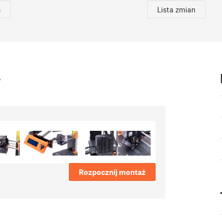
n
Lista zmian
+
Rozpocznij montaż