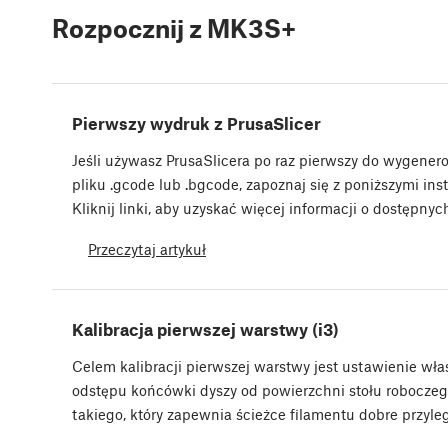
Rozpocznij z MK3S+
Pierwszy wydruk z PrusaSlicer
Jeśli używasz PrusaSlicera po raz pierwszy do wygener
pliku .gcode lub .bgcode, zapoznaj się z poniższymi ins
Kliknij linki, aby uzyskać więcej informacji o dostępny
Przeczytaj artykuł
Kalibracja pierwszej warstwy (i3)
Celem kalibracji pierwszej warstwy jest ustawienie wł
odstępu końcówki dyszy od powierzchni stołu roboczego
takiego, który zapewnia ścieżce filamentu dobre przyl