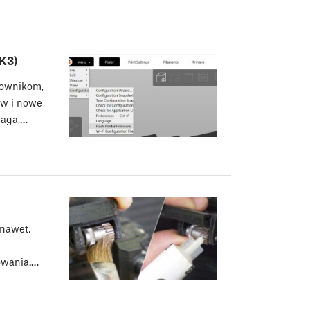
K3)
kownikom,
ów i nowe
maga,…
 nawet,
h
owania.…