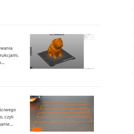
owania
trukcjami.
ch…
aściwego
, czyli
eganie…