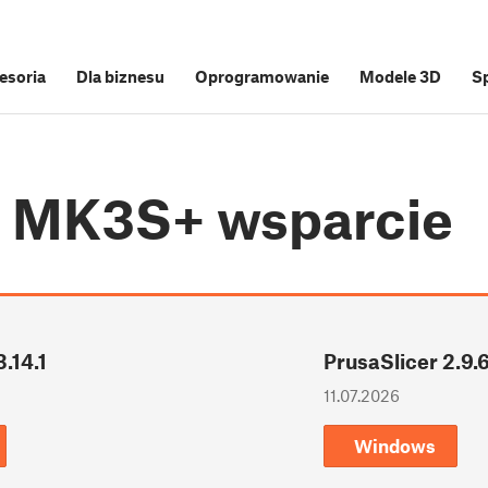
cesoria
Dla biznesu
Oprogramowanie
Modele 3D
S
i3 MK3S+
wsparcie
.14.1
PrusaSlicer 2.9.
11.07.2026
Windows