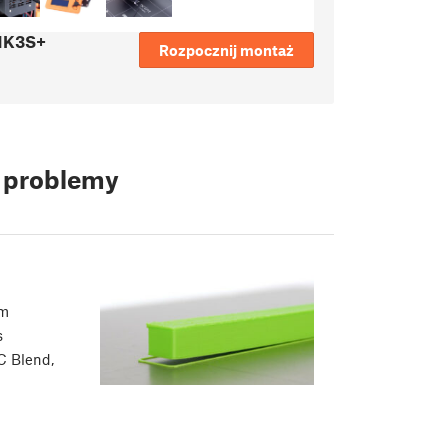
 MK3S+
Rozpocznij montaż
e problemy
em
s
C Blend,