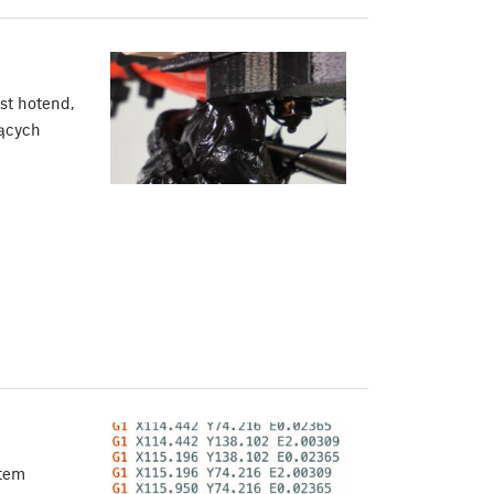
st hotend,
jących
etem