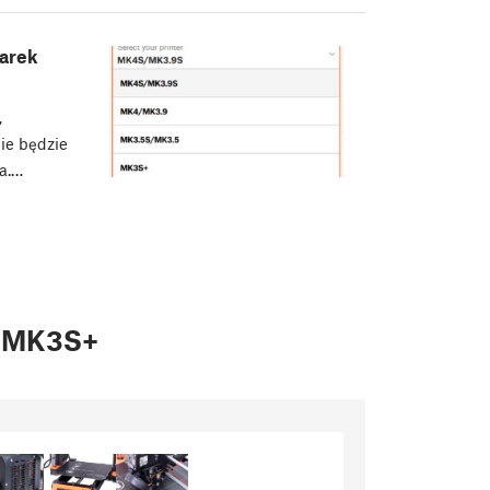
karek
,
nie będzie
a.…
o MK3S+