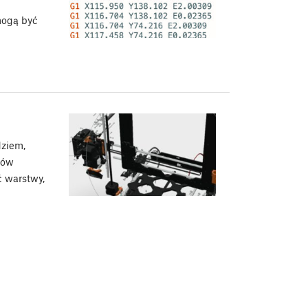
mogą być
dziem,
tów
ć warstwy,