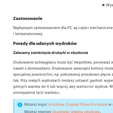
✖ Wys
Zastosowanie
Najlepszym zastosowaniem dla PC są części mechaniczne
i temperaturowej.
Porady dla udanych wydruków
Zalecamy zamknięcie drukarki w obudowie
Drukowanie poliwęglanu może być kłopotliwe, ponieważ w
nawet z domieszkami. Drukowanie wewnątrz komory moż
specjalnej powierzchni, np. pokrywanej proszkowo płycie z
tak. Przy małych wydrukach możesz ustawić gęstość wypeł
górnych warstw do 4 lub więcej, aby wzmocnić wydruk. 
zmniejszenie tych wartości.
Możesz kupić
obudowę Original Prusa Enclosure
w n
Możesz również
zbudować własną obudowę
.