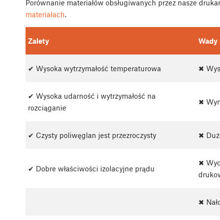
Porównanie materiałów obsługiwanych przez nasze drukar
materiałach
.
Zalety
Wady
✔ Wysoka wytrzymałość temperaturowa
✖ Wys
✔ Wysoka udarność i wytrzymałość na
✖ Wyma
rozciąganie
✔ Czysty poliwęglan jest przezroczysty
✖ Duż
✖ Wyd
✔ Dobre właściwości izolacyjne prądu
druko
✖ Nało