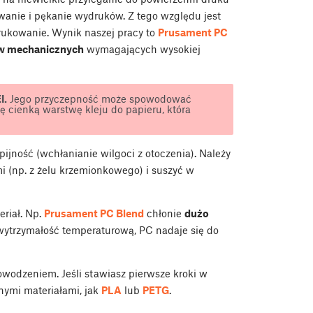
wanie i pękanie wydruków. Z tego względu jest
rukowanie. Wynik naszej pracy to
Prusament PC
w mechanicznych
wymagających wysokiej
I.
Jego przyczepność może spowodować
tę cienką warstwę kleju do papieru, która
jność (wchłanianie wilgoci z otoczenia). Należy
 (np. z żelu krzemionkowego) i suszyć w
riał. Np.
Prusament PC Blend
chłonie
dużo
wytrzymałość temperaturową, PC nadaje się do
owodzeniem. Jeśli stawiasz pierwsze kroki w
nymi materiałami, jak
PLA
lub
PETG
.