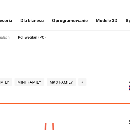
cesoria
Dla biznesu
Oprogramowanie
Modele 3D
S
iałach
Poliwęglan (PC)
MILY
MINI FAMILY
MK3 FAMILY
+