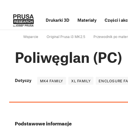
Drukarki 3D
Materiały
Części i ak
Wsparcie
Original Prusa i3 MK2.5
Przewodnik po mater
Poliwęglan (PC)
Dotyczy
MK4 FAMILY
XL FAMILY
ENCLOSURE FA
Podstawowe informacje