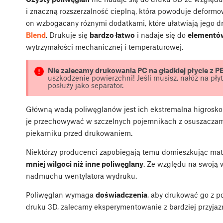
i znaczną rozszerzalność cieplną, która powoduje deformo
on wzbogacany różnymi dodatkami, które ułatwiają jego d
Blend
. Drukuje się
bardzo łatwo
i nadaje się do
elementó
wytrzymałości mechanicznej i temperaturowej.
Nie zalecamy drukowania PC na gładkiej płycie z PE
uszkodzenie powierzchni! Jeśli musisz, nałóż na pły
posłuży jako separator.
Główną wadą poliwęglanów jest ich ekstremalna higroskopi
je przechowywać w szczelnych pojemnikach z osuszaczami
piekarniku przed drukowaniem.
Niektórzy producenci zapobiegają temu domieszkując mate
mniej wilgoci niż inne poliwęglany
. Ze względu na swoją 
nadmuchu wentylatora wydruku.
Poliwęglan wymaga
doświadczenia
, aby drukować go z p
druku 3D, zalecamy eksperymentowanie z bardziej przyjaz