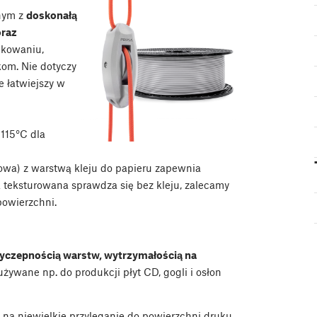
znym z
doskonałą
oraz
ukowaniu,
om. Nie dotyczy
ie łatwiejszy w
 115°C dla
owa) z warstwą kleju do papieru zapewnia
 teksturowana sprawdza się bez kleju, zalecamy
powierzchni.
yczepnością warstw, wytrzymałością na
ywane np. do produkcji płyt CD, gogli i osłon
 na niewielkie przyleganie do powierzchni druku