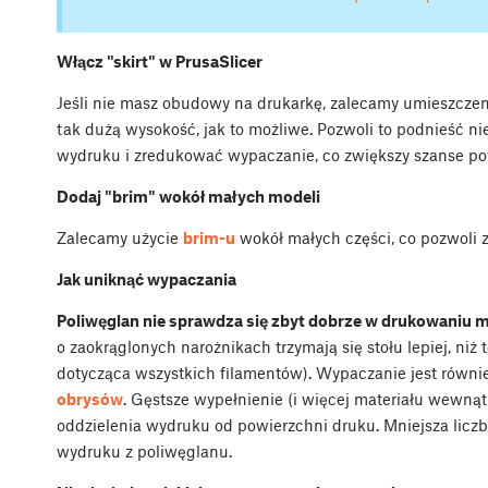
Włącz "skirt" w PrusaSlicer
Jeśli nie masz obudowy na drukarkę, zalecamy umieszczeni
tak dużą wysokość, jak to możliwe. Pozwoli to podnieść ni
wydruku i zredukować wypaczanie, co zwiększy szanse p
Dodaj "brim" wokół małych modeli
Zalecamy użycie
brim-u
wokół małych części, co pozwoli z
Jak uniknąć wypaczania
Poliwęglan nie sprawdza się zbyt dobrze w drukowaniu m
o zaokrąglonych narożnikach trzymają się stołu lepiej, niż t
dotycząca wszystkich filamentów). Wypaczanie jest również
obrysów
. Gęstsze wypełnienie (i więcej materiału wewną
oddzielenia wydruku od powierzchni druku. Mniejsza lic
wydruku z poliwęglanu.