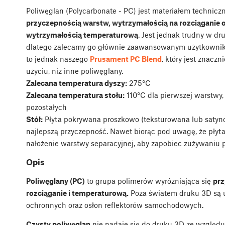
Poliwęglan (Polycarbonate - PC) jest materiałem technic
przyczepnością warstw, wytrzymałością na rozciąganie 
wytrzymałością temperaturową
. Jest jednak trudny w dr
dlatego zalecamy go głównie zaawansowanym użytkownik
to jednak naszego
Prusament PC Blend
, który jest znaczn
użyciu, niż inne poliwęglany.
Zalecana temperatura dyszy:
275°C
Zalecana temperatura stołu:
110°C dla pierwszej warstwy,
pozostałych
Stół:
Płyta pokrywana proszkowo (teksturowana lub satyn
najlepszą przyczepność. Nawet biorąc pod uwagę, że płyta
nałożenie warstwy separacyjnej, aby zapobiec zużywaniu 
Opis
Poliwęglany (PC)
to grupa polimerów wyróżniająca się
prz
rozciąganie i temperaturową.
Poza światem druku 3D są uż
ochronnych oraz osłon reflektorów samochodowych.
Czysty poliwęglan
nie nadaje się do druku 3D ze względu