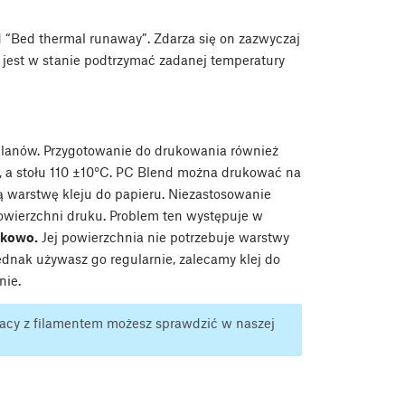
“Bed thermal runaway”. Zdarza się on zazwyczaj
 jest w stanie podtrzymać zadanej temperatury
glanów. Przygotowanie do drukowania również
C, a stołu 110 ±10°C. PC Blend można drukować na
ką warstwę kleju do papieru. Niezastosowanie
owierzchni druku. Problem ten występuje w
zkowo.
Jej powierzchnia nie potrzebuje warstwy
 jednak używasz go regularnie, zalecamy klej do
nie.
racy z filamentem możesz sprawdzić w naszej