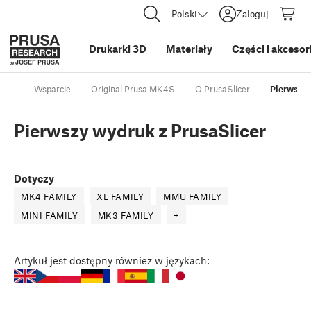
Polski
Zaloguj
Drukarki 3D
Materiały
Części i akcesor
Wsparcie
Original Prusa MK4S
O PrusaSlicer
Pierwszy 
Pierwszy wydruk z PrusaSlicer
Dotyczy
MK4 FAMILY
XL FAMILY
MMU FAMILY
MINI FAMILY
MK3 FAMILY
+
Artykuł
jest dostępny również w językach: