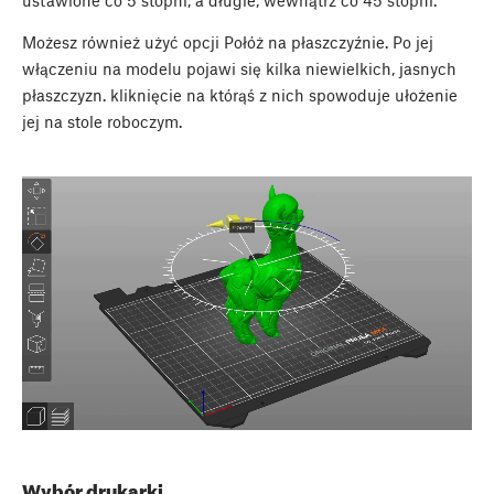
ustawione co 5 stopni, a długie, wewnątrz co 45 stopni.
Możesz również użyć opcji
Połóż na płaszczyźnie
. Po jej
włączeniu na modelu pojawi się kilka niewielkich, jasnych
płaszczyzn. kliknięcie na którąś z nich spowoduje ułożenie
jej na stole roboczym.
Wybór drukarki