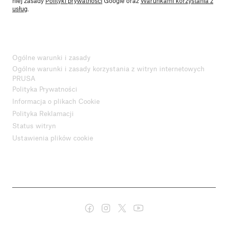
niej zasady
Polityki prywatności
Google oraz
Warunkami korzystania z
usług
.
Ogólne warunki i zasady
Ogólne warunki i zasady korzystania z witryn internetowych
PRUSA
Polityka Prywatności
Informacja o plikach Cookie
Polityka Reklamacji
Status witryn
Ustawienia plików cookie