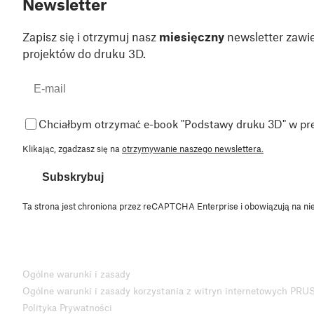
Newsletter
Zapisz się i otrzymuj nasz
miesięczny
newsletter zawie
projektów do druku 3D.
Chciałbym otrzymać e-book "Podstawy druku 3D" w pr
Klikając, zgadzasz się na
otrzymywanie naszego newslettera.
Subskrybuj
Ta strona jest chroniona przez reCAPTCHA Enterprise i obowiązują na ni
Ogólne warunki i zasady
Ogólne warunki i zasady korzystania z witryn internetowych PRU
Polityka Prywatności