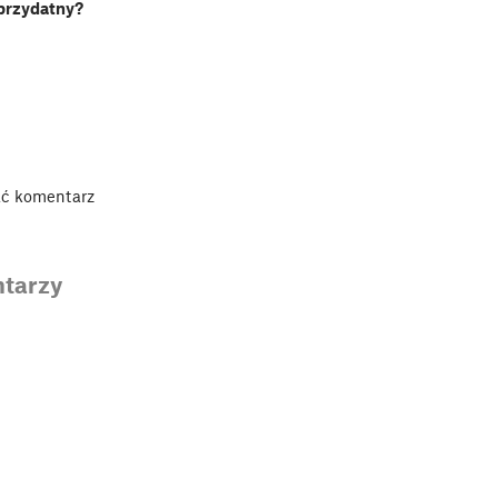
 przydatny?
ać komentarz
tarzy