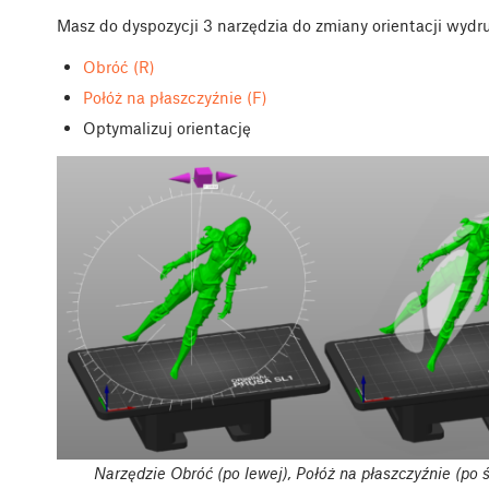
Masz do dyspozycji 3 narzędzia do zmiany orientacji wydr
Obróć (R)
Połóż na płaszczyźnie (F)
Optymalizuj orientację
Narzędzie Obróć (po lewej), Połóż na płaszczyźnie (po 