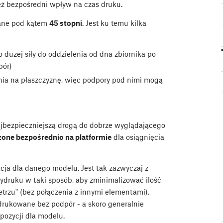
eż bezpośredni wpływ na czas druku.
cane pod kątem
45 stopni
. Jest ku temu kilka
dużej siły do oddzielenia od dna zbiornika po
pór)
ia na płaszczyznę, więc podpory pod nimi mogą
ajbezpieczniejszą drogą do dobrze wyglądającego
one bezpośrednio na platformie
dla osiągnięcia
cja dla danego modelu. Jest tak zazwyczaj z
wydruku w taki sposób, aby zminimalizować ilość
trzu" (bez połączenia z innymi elementami).
rukowane bez podpór - a skoro generalnie
 pozycji dla modelu.