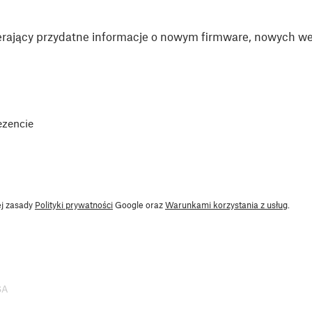
rający przydatne informacje o nowym firmware, nowych wer
ezencie
ej zasady
Polityki prywatności
Google oraz
Warunkami korzystania z usług
.
SA