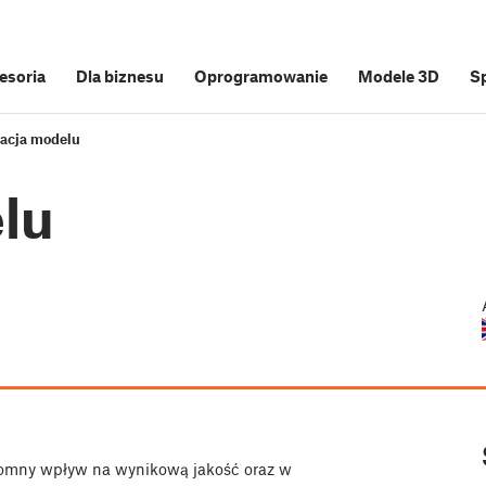
cesoria
Dla biznesu
Oprogramowanie
Modele 3D
S
tacja modelu
lu
romny wpływ na wynikową jakość oraz w