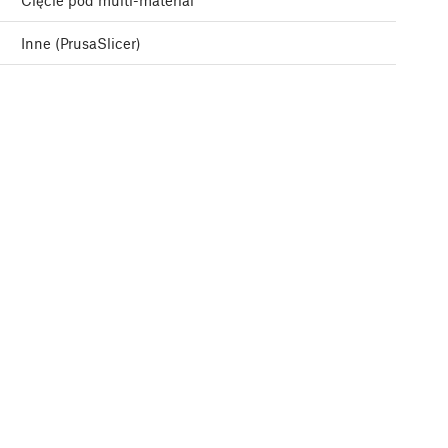
Cięcie pod multi-material
Inne (PrusaSlicer)