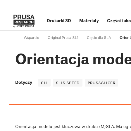
Drukarki 3D
Materiały
Części i ak
Wsparcie
Original Prusa SL1
Cięcie dla SLA
Orien
Orientacja mode
Dotyczy
SL1
SL1S SPEED
PRUSASLICER
Orientacja modelu jest kluczowa w druku (M)SLA. Ma og