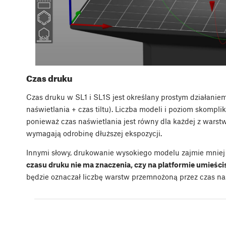
Czas druku
Czas druku w SL1 i SL1S jest określany prostym działani
naświetlania + czas tiltu). Liczba modeli i poziom skompl
ponieważ czas naświetlania jest równy dla każdej z warstw
wymagają odrobinę dłuższej ekspozycji.
Innymi słowy, drukowanie wysokiego modelu zajmie mniej c
czasu druku nie ma znaczenia, czy na platformie umieści
będzie oznaczał liczbę warstw przemnożoną przez czas na