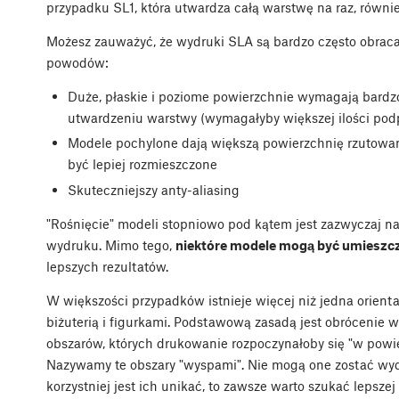
przypadku SL1, która utwardza całą warstwę na raz, równi
Możesz zauważyć, że wydruki SLA są bardzo często obra
powodów:
Duże, płaskie i poziome powierzchnie wymagają bardzo 
utwardzeniu warstwy (wymagałyby większej ilości pod
Modele pochylone dają większą powierzchnię rzutowan
być lepiej rozmieszczone
Skuteczniejszy anty-aliasing
"Rośnięcie" modeli stopniowo pod kątem jest zazwyczaj n
wydruku. Mimo tego,
niektóre modele mogą być umieszcz
lepszych rezultatów.
W większości przypadków istnieje więcej niż jedna orienta
biżuterią i figurkami. Podstawową zasadą jest obrócenie 
obszarów, których drukowanie rozpoczynałoby się "w powie
Nazywamy te obszary "wyspami". Nie mogą one zostać wyd
korzystniej jest ich unikać, to zawsze warto szukać lepszej