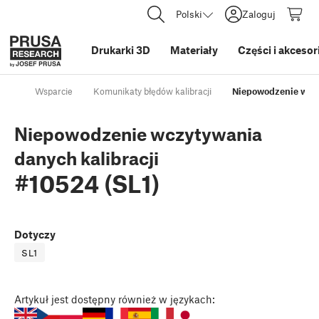
Polski
Zaloguj
Drukarki 3D
Materiały
Części i akcesor
Wsparcie
Komunikaty błędów kalibracji
Niepowodzenie wczy
Niepowodzenie wczytywania
danych kalibracji
#10524 (SL1)
Dotyczy
SL1
Artykuł
jest dostępny również w językach: