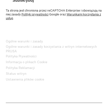
Subskrybuj
Ta strona jest chroniona przez reCAPTCHA Enterprise i obowiązują na
niej zasady
Polityki prywatności
Google oraz
Warunkami korzystania z
usług
.
Ogólne warunki i zasady
Ogólne warunki i zasady korzystania z witryn internetowych
PRUSA
Polityka Prywatności
Informacja o plikach Cookie
Polityka Reklamacji
Status witryn
Ustawienia plików cookie