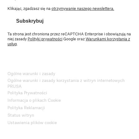
Klikając, zgadzasz się na
otrzymywanie naszego newslettera.
Subskrybuj
Ta strona jest chroniona przez reCAPTCHA Enterprise i obowiązują na
niej zasady
Polityki prywatności
Google oraz
Warunkami korzystania z
usług
.
Ogólne warunki i zasady
Ogólne warunki i zasady korzystania z witryn internetowych
PRUSA
Polityka Prywatności
Informacja o plikach Cookie
Polityka Reklamacji
Status witryn
Ustawienia plików cookie