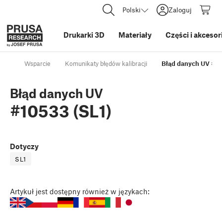
Polski
Zaloguj
Drukarki 3D
Materiały
Części i akcesor
Wsparcie
Komunikaty błędów kalibracji
Błąd danych UV #10
Błąd danych UV
#10533 (SL1)
Dotyczy
SL1
Artykuł
jest dostępny również w językach: