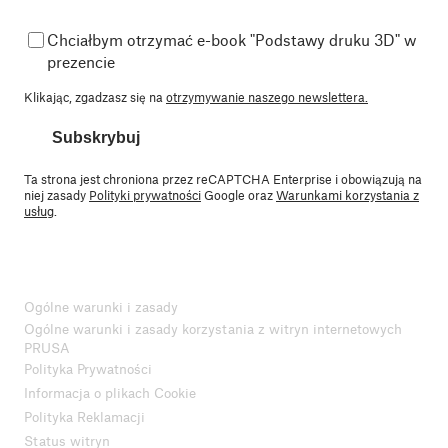
Chciałbym otrzymać e-book "Podstawy druku 3D" w
prezencie
Klikając, zgadzasz się na
otrzymywanie naszego newslettera.
Subskrybuj
Ta strona jest chroniona przez reCAPTCHA Enterprise i obowiązują na
niej zasady
Polityki prywatności
Google oraz
Warunkami korzystania z
usług
.
Ogólne warunki i zasady
Ogólne warunki i zasady korzystania z witryn internetowych
PRUSA
Polityka Prywatności
Informacja o plikach Cookie
Polityka Reklamacji
Status witryn