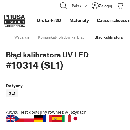
Polski
Zaloguj
Drukarki 3D
Materiały
Części i akcesor
Wsparcie
Komunikaty błędów kalibracji
Błąd kalibratora UV
Błąd kalibratora UV LED
#10314 (SL1)
Dotyczy
SL1
Artykuł
jest dostępny również w językach: