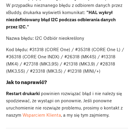
W przypadku nieznanego błędu z odbiorem danych przez
xBuddy, drukarka wyświetli komunikat:
"HAL wykrył
niezdefiniowany błąd I2C podczas odbierania danych
przez I2C."
Nazwa błędu: I2C Odbiór nieokreślony
Kod błędu: #31318 (CORE One) / #35318 (CORE One L) /
#36318 (CORE One INDX) / #26318 (MK4S) / #13318
(MK4) / #27318 (MK3.9S) / #21318 (MK3.9) / #28318
(MK3.5S) / #23318 (MK3.5) / #12318 (MINI/+)
Jak to naprawić?
Restart drukarki
powinien rozwiązać błąd i nie należy się
spodziewać, że wystąpi on ponownie. Jeśli ponowne
uruchomienie nie rozwiąże problemu, prosimy o kontakt z
naszym
Wsparciem Klienta
, a my się tym zajmiemy.