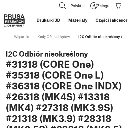
Polski
Zaloguj
Drukarki 3D
Materiały
Części i akcesor
Wsparcie
Kody QR dla błędów
I2C Odbiór nieokreślony #3
I2C Odbiór nieokreślony
#31318 (CORE One)
#35318 (CORE One L)
#36318 (CORE One INDX)
#26318 (MK4S) #13318
(MK4) #27318 (MK3.9S)
#21318 (MK3.9) #28318