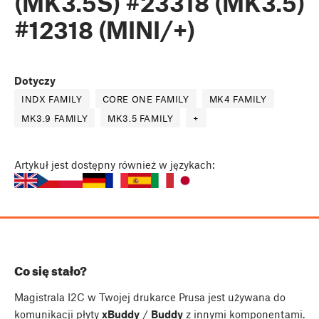
(MK3.5S) #23318 (MK3.5)
#12318 (MINI/+)
Dotyczy
INDX FAMILY
CORE ONE FAMILY
MK4 FAMILY
MK3.9 FAMILY
MK3.5 FAMILY
+
Artykuł
jest dostępny również w językach:
Co się stało?
Magistrala I2C w Twojej drukarce Prusa jest używana do
komunikacji płyty
xBuddy
/
Buddy
z innymi komponentami.